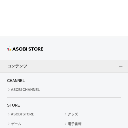
ドラゴンボール
ラブライブ！シリーズ
ラブライブ！
ラブライブ！サンシャイン‼
ラブライブ！虹ヶ咲学園スクールアイドル同好会
コンテンツ
ラブライブ！スーパースター!!
CHANNEL
アイドリッシュセブン
ASOBI CHANNEL
モフモフパレード
STORE
ASOBI STORE
グッズ
ゲーム
電子書籍