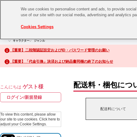
We use cookies to personalise content and ads, to provide social 
use of our site with our social media, advertising and analytics p
CHANNEL
STORE
EVENT
Cookies Settings
グッズ
ゲーム
電子書籍
CD / Blu-ray
キャラクター
ジャンル
CHANNEL
アイドルマスターシリーズ
イベントグッズ
【重要】二段階認証設定およびID・パスワード管理のお願い
ASOBI CHANNEL TOP
トイ・ホビー
【重要】「代金引換」決済および納品書同梱の終了のお知らせ
アイドルマスター
STORE
生活雑貨
アイドルマスター シンデレラガールズ
配送料・梱包につ
ゲスト様
こんにちは
ASOBI STORE TOP
アイドルマスター ミリオンライブ！
ログイン/新規登録
ゲーム
アイドルマスター SideM
配送料について
CD / Blu-ray
To view this content, please allow
our site to use cookies.
Click here to
アイドルマスター シャイニーカラーズ
adjust your Cookie Settings.
EVENT
学園アイドルマスター