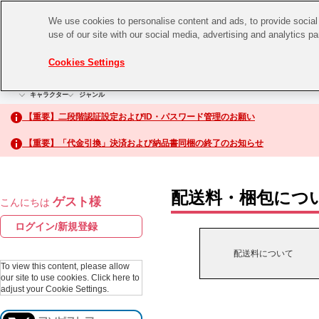
We use cookies to personalise content and ads, to provide social 
use of our site with our social media, advertising and analytics p
CHANNEL
STORE
EVENT
Cookies Settings
グッズ
ゲーム
電子書籍
CD / Blu-ray
キャラクター
ジャンル
CHANNEL
アイドルマスターシリーズ
イベントグッズ
【重要】二段階認証設定およびID・パスワード管理のお願い
ASOBI CHANNEL TOP
トイ・ホビー
【重要】「代金引換」決済および納品書同梱の終了のお知らせ
アイドルマスター
STORE
生活雑貨
アイドルマスター シンデレラガールズ
配送料・梱包につ
ゲスト様
こんにちは
ASOBI STORE TOP
アイドルマスター ミリオンライブ！
ログイン/新規登録
ゲーム
アイドルマスター SideM
配送料について
CD / Blu-ray
To view this content, please allow
our site to use cookies.
Click here to
アイドルマスター シャイニーカラーズ
adjust your Cookie Settings.
EVENT
学園アイドルマスター