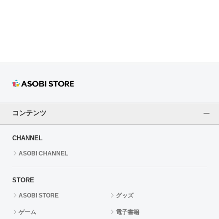
ドラゴンボール
ラブライブ！シリーズ
ラブライブ！
ラブライブ！サンシャイン‼
ラブライブ！虹ヶ咲学園スクールアイドル同好会
コンテンツ
ラブライブ！スーパースター!!
CHANNEL
アイドリッシュセブン
ASOBI CHANNEL
モフモフパレード
STORE
ASOBI STORE
グッズ
ゲーム
電子書籍