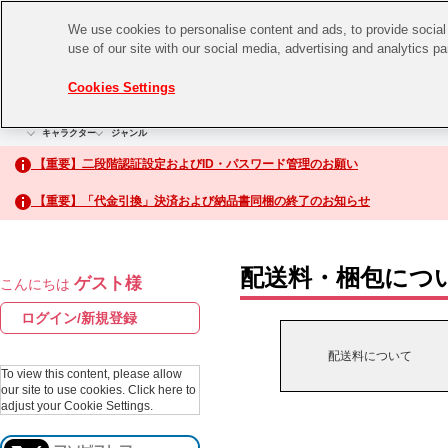
We use cookies to personalise content and ads, to provide social 
use of our site with our social media, advertising and analytics p
CHANNEL
STORE
EVENT
Cookies Settings
グッズ
ゲーム
電子書籍
CD / Blu-ray
キャラクター
ジャンル
CHANNEL
アイドルマスターシリーズ
イベントグッズ
【重要】二段階認証設定およびID・パスワード管理のお願い
ASOBI CHANNEL TOP
トイ・ホビー
【重要】「代金引換」決済および納品書同梱の終了のお知らせ
アイドルマスター
STORE
生活雑貨
アイドルマスター シンデレラガールズ
配送料・梱包につ
ゲスト様
こんにちは
ASOBI STORE TOP
アイドルマスター ミリオンライブ！
ログイン/新規登録
ゲーム
アイドルマスター SideM
配送料について
CD / Blu-ray
To view this content, please allow
our site to use cookies.
Click here to
アイドルマスター シャイニーカラーズ
adjust your Cookie Settings.
EVENT
学園アイドルマスター