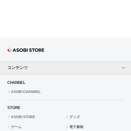
ドラゴンボール
ラブライブ！シリーズ
ラブライブ！
ラブライブ！サンシャイン‼
ラブライブ！虹ヶ咲学園スクールアイドル同好会
コンテンツ
ラブライブ！スーパースター!!
CHANNEL
アイドリッシュセブン
ASOBI CHANNEL
モフモフパレード
STORE
ASOBI STORE
グッズ
ゲーム
電子書籍