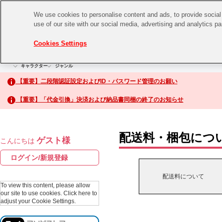
We use cookies to personalise content and ads, to provide social 
use of our site with our social media, advertising and analytics p
CHANNEL
STORE
EVENT
Cookies Settings
グッズ
ゲーム
電子書籍
CD / Blu-ray
キャラクター
ジャンル
CHANNEL
アイドルマスターシリーズ
イベントグッズ
【重要】二段階認証設定およびID・パスワード管理のお願い
ASOBI CHANNEL TOP
トイ・ホビー
【重要】「代金引換」決済および納品書同梱の終了のお知らせ
アイドルマスター
STORE
生活雑貨
アイドルマスター シンデレラガールズ
配送料・梱包につ
ゲスト様
こんにちは
ASOBI STORE TOP
アイドルマスター ミリオンライブ！
ログイン/新規登録
ゲーム
アイドルマスター SideM
配送料について
CD / Blu-ray
To view this content, please allow
our site to use cookies.
Click here to
アイドルマスター シャイニーカラーズ
adjust your Cookie Settings.
EVENT
学園アイドルマスター