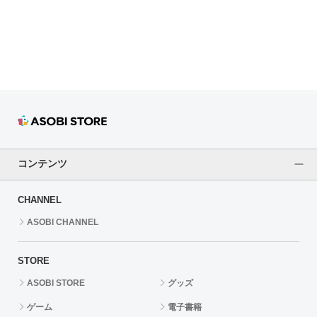
ドラゴンボール
ラブライブ！シリーズ
ラブライブ！
ラブライブ！サンシャイン‼
ラブライブ！虹ヶ咲学園スクールアイドル同好会
コンテンツ
ラブライブ！スーパースター!!
CHANNEL
アイドリッシュセブン
ASOBI CHANNEL
モフモフパレード
STORE
ASOBI STORE
グッズ
ゲーム
電子書籍