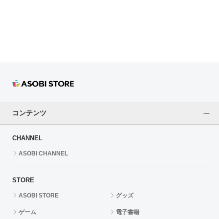
ドラゴンボール
ラブライブ！シリーズ
ラブライブ！
ラブライブ！サンシャイン‼
ラブライブ！虹ヶ咲学園スクールアイドル同好会
コンテンツ
ラブライブ！スーパースター!!
CHANNEL
アイドリッシュセブン
ASOBI CHANNEL
モフモフパレード
STORE
ASOBI STORE
グッズ
ゲーム
電子書籍