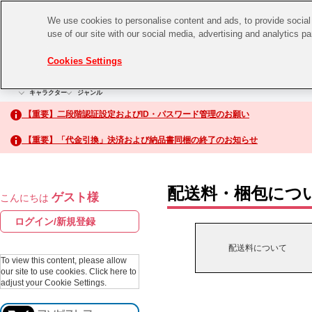
We use cookies to personalise content and ads, to provide social 
use of our site with our social media, advertising and analytics p
CHANNEL
STORE
EVENT
Cookies Settings
グッズ
ゲーム
電子書籍
CD / Blu-ray
キャラクター
ジャンル
CHANNEL
アイドルマスターシリーズ
イベントグッズ
【重要】二段階認証設定およびID・パスワード管理のお願い
ASOBI CHANNEL TOP
トイ・ホビー
【重要】「代金引換」決済および納品書同梱の終了のお知らせ
アイドルマスター
STORE
生活雑貨
アイドルマスター シンデレラガールズ
配送料・梱包につ
ゲスト様
こんにちは
ASOBI STORE TOP
アイドルマスター ミリオンライブ！
ログイン/新規登録
ゲーム
アイドルマスター SideM
配送料について
CD / Blu-ray
To view this content, please allow
our site to use cookies.
Click here to
アイドルマスター シャイニーカラーズ
adjust your Cookie Settings.
EVENT
学園アイドルマスター