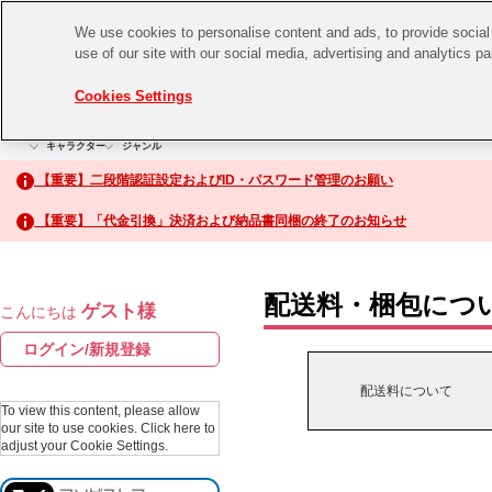
We use cookies to personalise content and ads, to provide social 
use of our site with our social media, advertising and analytics p
CHANNEL
STORE
EVENT
Cookies Settings
グッズ
ゲーム
電子書籍
CD / Blu-ray
キャラクター
ジャンル
CHANNEL
アイドルマスターシリーズ
イベントグッズ
【重要】二段階認証設定およびID・パスワード管理のお願い
ASOBI CHANNEL TOP
トイ・ホビー
【重要】「代金引換」決済および納品書同梱の終了のお知らせ
アイドルマスター
STORE
生活雑貨
アイドルマスター シンデレラガールズ
配送料・梱包につ
ゲスト様
こんにちは
ASOBI STORE TOP
アイドルマスター ミリオンライブ！
ログイン/新規登録
ゲーム
アイドルマスター SideM
配送料について
CD / Blu-ray
To view this content, please allow
our site to use cookies.
Click here to
アイドルマスター シャイニーカラーズ
adjust your Cookie Settings.
EVENT
学園アイドルマスター