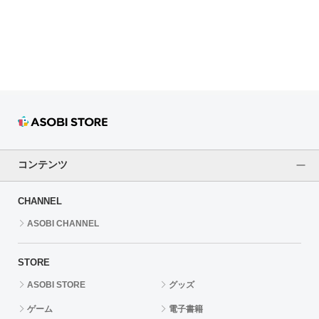
ドラゴンボール
ラブライブ！シリーズ
ラブライブ！
ラブライブ！サンシャイン‼
ラブライブ！虹ヶ咲学園スクールアイドル同好会
コンテンツ
ラブライブ！スーパースター!!
CHANNEL
アイドリッシュセブン
ASOBI CHANNEL
モフモフパレード
STORE
ASOBI STORE
グッズ
ゲーム
電子書籍