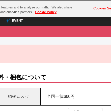
features and to analyse our traffic. We also share
プレミアム会員と
Cookies Se
g and analytics partners.
Cookie Policy
EVENT
EVENT
ラブライブ！シリーズ
プレミアム会員と
TOP
ASOBI TICKET
の達人
ラブライブ！
ラブライブ！サンシャイン‼
ASOBI STAGE
COMBAT
ラブライブ！虹ヶ咲学園スクールアイドル同好会
その他先行受付
クマン
ラブライブ！スーパースター!!
料・梱包について
コクラシック
アイドリッシュセブン
ノオマジック
モフモフパレード
ダムシリーズ
全国一律660円
配送料について
ゴンボール