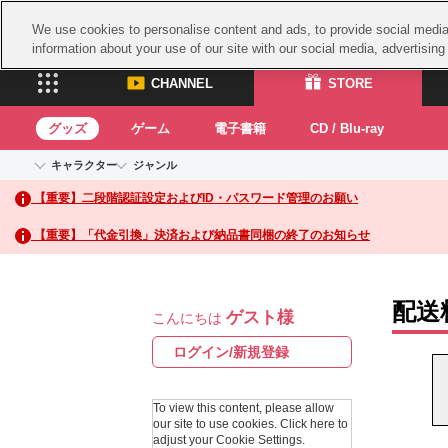
We use cookies to personalise content and ads, to provide social media 
information about your use of our site with our social media, advertisin
CHANNEL
STORE
グッズ
ゲーム
電子書籍
CD / Blu-ray
キャラクター
ジャンル
CHANNEL
STORE
【重要】二段階認証設定およびID・パスワード管理のお願い
アイドルマスターシリーズ
イベントグッズ
鉄拳
ASOBI CHANNEL TOP
ASOBI STORE 
トイ・ホビー
太鼓
アイドルマスター
【重要】「代金引換」決済および納品書同梱の終了のお知らせ
アイドルマスター シンデレラガールズ
グッズ
生活雑貨
ACE 
アイドルマスター ミリオンライブ！
ゲーム
パッ
アイドルマスター SideM
配送
ゲスト様
アイドルマスター シャイニーカラーズ
こんにちは
ナム
電子書籍
学園アイドルマスター
スサ
ログイン/新規登録
CD / Blu-ray
プロジェクトアイマス ヴイアライヴ
ガン
テイルズ オブ シリーズ
To view this content, please allow
ドラ
our site to use cookies.
Click here to
電音部
adjust your Cookie Settings.