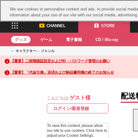
We use cookies to personalise content and ads, to provide social media 
information about your use of our site with our social media, advertisin
CHANNEL
STORE
グッズ
ゲーム
電子書籍
CD / Blu-ray
キャラクター
ジャンル
CHANNEL
STORE
【重要】二段階認証設定およびID・パスワード管理のお願い
アイドルマスターシリーズ
イベントグッズ
鉄拳
ASOBI CHANNEL TOP
ASOBI STORE 
トイ・ホビー
太鼓
アイドルマスター
【重要】「代金引換」決済および納品書同梱の終了のお知らせ
アイドルマスター シンデレラガールズ
グッズ
生活雑貨
ACE 
アイドルマスター ミリオンライブ！
ゲーム
パッ
アイドルマスター SideM
配送
ゲスト様
アイドルマスター シャイニーカラーズ
こんにちは
ナム
電子書籍
学園アイドルマスター
スサ
ログイン/新規登録
CD / Blu-ray
プロジェクトアイマス ヴイアライヴ
ガン
テイルズ オブ シリーズ
To view this content, please allow
ドラ
our site to use cookies.
Click here to
電音部
adjust your Cookie Settings.