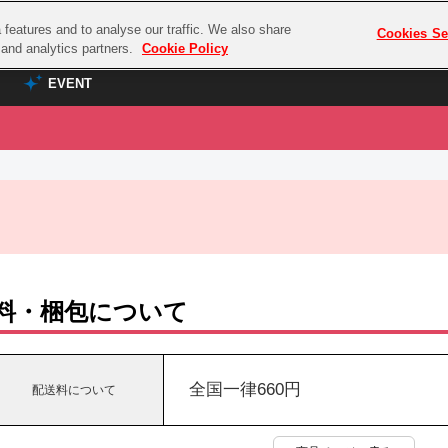
features and to analyse our traffic. We also share
プレミアム会員と
Cookies Se
g and analytics partners.
Cookie Policy
EVENT
EVENT
ラブライブ！シリーズ
プレミアム会員と
TOP
ASOBI TICKET
の達人
ラブライブ！
ラブライブ！サンシャイン‼
ASOBI STAGE
COMBAT
ラブライブ！虹ヶ咲学園スクールアイドル同好会
その他先行受付
クマン
ラブライブ！スーパースター!!
料・梱包について
コクラシック
アイドリッシュセブン
ノオマジック
モフモフパレード
ダムシリーズ
全国一律660円
配送料について
ゴンボール