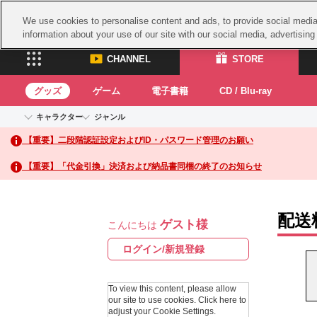
We use cookies to personalise content and ads, to provide social media 
information about your use of our site with our social media, advertisin
CHANNEL
STORE
グッズ
ゲーム
電子書籍
CD / Blu-ray
キャラクター
ジャンル
CHANNEL
STORE
【重要】二段階認証設定およびID・パスワード管理のお願い
アイドルマスターシリーズ
イベントグッズ
鉄拳
ASOBI CHANNEL TOP
ASOBI STORE 
トイ・ホビー
太鼓
アイドルマスター
【重要】「代金引換」決済および納品書同梱の終了のお知らせ
アイドルマスター シンデレラガールズ
グッズ
生活雑貨
ACE 
アイドルマスター ミリオンライブ！
ゲーム
パッ
アイドルマスター SideM
配送
ゲスト様
アイドルマスター シャイニーカラーズ
こんにちは
ナム
電子書籍
学園アイドルマスター
スサ
ログイン/新規登録
CD / Blu-ray
プロジェクトアイマス ヴイアライヴ
ガン
テイルズ オブ シリーズ
To view this content, please allow
ドラ
our site to use cookies.
Click here to
電音部
adjust your Cookie Settings.