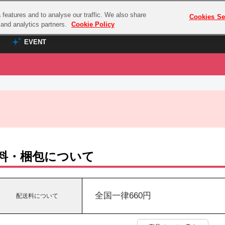
features and to analyse our traffic. We also share
プレミアム会員と
Cookies Se
g and analytics partners.
Cookie Policy
EVENT
EVENT
ラブライブ！シリーズ
プレミアム会員と
TOP
ASOBI TICKET
の達人
ラブライブ！
ラブライブ！サンシャイン‼
ASOBI STAGE
COMBAT
ラブライブ！虹ヶ咲学園スクールアイドル同好会
その他先行受付
クマン
ラブライブ！スーパースター!!
料・梱包について
コクラシック
アイドリッシュセブン
ノオマジック
モフモフパレード
ダムシリーズ
全国一律660円
配送料について
ゴンボール