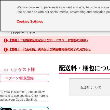
We use cookies to personalise content and ads, to provide social 
use of our site with our social media, advertising and analytics p
CHANNEL
STORE
EVENT
Cookies Settings
グッズ
ゲーム
電子書籍
CD / Blu-ray
キャラクター
ジャンル
CHANNEL
アイドルマスターシリーズ
イベントグッズ
【重要】二段階認証設定およびID・パスワード管理のお願い
ASOBI CHANNEL TOP
トイ・ホビー
【重要】「代金引換」決済および納品書同梱の終了のお知らせ
アイドルマスター
STORE
生活雑貨
アイドルマスター シンデレラガールズ
配送料・梱包につ
ゲスト様
こんにちは
ASOBI STORE TOP
アイドルマスター ミリオンライブ！
ログイン/新規登録
ゲーム
アイドルマスター SideM
配送料について
CD / Blu-ray
To view this content, please allow
our site to use cookies.
Click here to
アイドルマスター シャイニーカラーズ
adjust your Cookie Settings.
EVENT
学園アイドルマスター