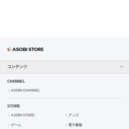
ドラゴンボール
ラブライブ！シリーズ
ラブライブ！
ラブライブ！サンシャイン‼
ラブライブ！虹ヶ咲学園スクールアイドル同好会
コンテンツ
ラブライブ！スーパースター!!
CHANNEL
アイドリッシュセブン
ASOBI CHANNEL
モフモフパレード
STORE
ASOBI STORE
グッズ
ゲーム
電子書籍