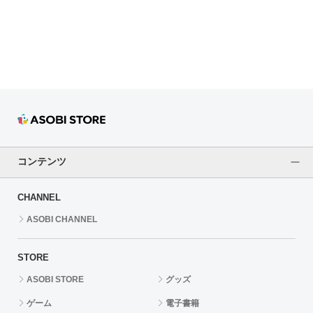
ドラゴンボール
ラブライブ！シリーズ
ラブライブ！
ラブライブ！サンシャイン‼
ラブライブ！虹ヶ咲学園スクールアイドル同好会
コンテンツ
ラブライブ！スーパースター!!
CHANNEL
アイドリッシュセブン
ASOBI CHANNEL
モフモフパレード
STORE
ASOBI STORE
グッズ
ゲーム
電子書籍