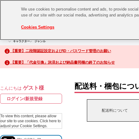
We use cookies to personalise content and ads, to provide social 
use of our site with our social media, advertising and analytics p
CHANNEL
STORE
EVENT
Cookies Settings
グッズ
ゲーム
電子書籍
CD / Blu-ray
キャラクター
ジャンル
CHANNEL
アイドルマスターシリーズ
イベントグッズ
【重要】二段階認証設定およびID・パスワード管理のお願い
ASOBI CHANNEL TOP
トイ・ホビー
【重要】「代金引換」決済および納品書同梱の終了のお知らせ
アイドルマスター
STORE
生活雑貨
アイドルマスター シンデレラガールズ
配送料・梱包につ
ゲスト様
こんにちは
ASOBI STORE TOP
アイドルマスター ミリオンライブ！
ログイン/新規登録
ゲーム
アイドルマスター SideM
配送料について
CD / Blu-ray
To view this content, please allow
our site to use cookies.
Click here to
アイドルマスター シャイニーカラーズ
adjust your Cookie Settings.
EVENT
学園アイドルマスター