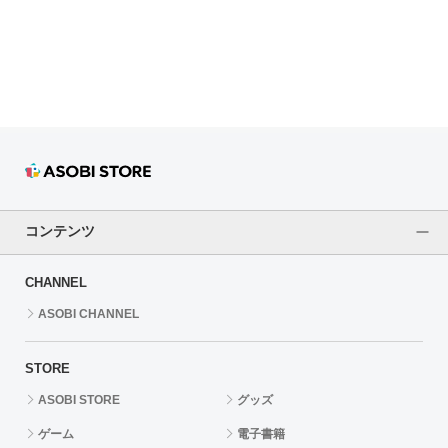
ドラゴンボール
ラブライブ！シリーズ
ラブライブ！
ラブライブ！サンシャイン‼
ラブライブ！虹ヶ咲学園スクールアイドル同好会
コンテンツ
ラブライブ！スーパースター!!
CHANNEL
アイドリッシュセブン
ASOBI CHANNEL
モフモフパレード
STORE
ASOBI STORE
グッズ
ゲーム
電子書籍