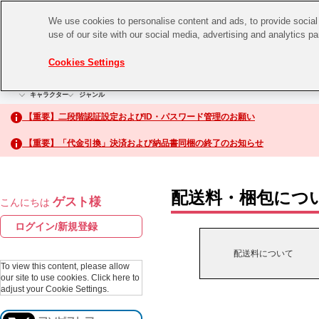
We use cookies to personalise content and ads, to provide social 
use of our site with our social media, advertising and analytics p
CHANNEL
STORE
EVENT
Cookies Settings
グッズ
ゲーム
電子書籍
CD / Blu-ray
キャラクター
ジャンル
CHANNEL
アイドルマスターシリーズ
イベントグッズ
【重要】二段階認証設定およびID・パスワード管理のお願い
ASOBI CHANNEL TOP
トイ・ホビー
【重要】「代金引換」決済および納品書同梱の終了のお知らせ
アイドルマスター
STORE
生活雑貨
アイドルマスター シンデレラガールズ
配送料・梱包につ
ゲスト様
こんにちは
ASOBI STORE TOP
アイドルマスター ミリオンライブ！
ログイン/新規登録
ゲーム
アイドルマスター SideM
配送料について
CD / Blu-ray
To view this content, please allow
our site to use cookies.
Click here to
アイドルマスター シャイニーカラーズ
adjust your Cookie Settings.
EVENT
学園アイドルマスター