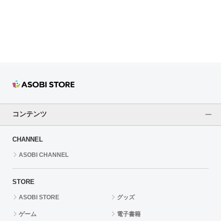
ドラゴンボール
ラブライブ！シリーズ
ラブライブ！
ラブライブ！サンシャイン‼
ラブライブ！虹ヶ咲学園スクールアイドル同好会
コンテンツ
ラブライブ！スーパースター!!
CHANNEL
アイドリッシュセブン
ASOBI CHANNEL
モフモフパレード
STORE
ASOBI STORE
グッズ
ゲーム
電子書籍