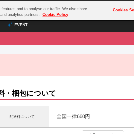
features and to analyse our traffic. We also share
プレミアム会員と
Cookies Se
g and analytics partners.
Cookie Policy
EVENT
EVENT
ラブライブ！シリーズ
プレミアム会員と
TOP
ASOBI TICKET
の達人
ラブライブ！
ラブライブ！サンシャイン‼
ASOBI STAGE
COMBAT
ラブライブ！虹ヶ咲学園スクールアイドル同好会
その他先行受付
クマン
ラブライブ！スーパースター!!
料・梱包について
コクラシック
アイドリッシュセブン
ノオマジック
モフモフパレード
ダムシリーズ
全国一律660円
配送料について
ゴンボール