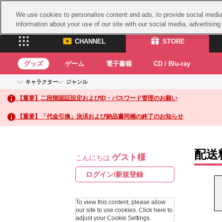
We use cookies to personalise content and ads, to provide social media 
information about your use of our site with our social media, advertisin
CHANNEL
STORE
グッズ
ゲーム
電子書籍
CD / Blu-ray
キャラクター
ジャンル
CHANNEL
STORE
【重要】二段階認証設定およびID・パスワード管理のお願い
アイドルマスターシリーズ
イベントグッズ
鉄拳
ASOBI CHANNEL TOP
ASOBI STORE 
トイ・ホビー
太鼓
アイドルマスター
【重要】「代金引換」決済および納品書同梱の終了のお知らせ
アイドルマスター シンデレラガールズ
グッズ
生活雑貨
ACE 
アイドルマスター ミリオンライブ！
ゲーム
パッ
アイドルマスター SideM
配送
ゲスト様
アイドルマスター シャイニーカラーズ
こんにちは
ナム
電子書籍
学園アイドルマスター
スサ
ログイン/新規登録
CD / Blu-ray
プロジェクトアイマス ヴイアライヴ
ガン
テイルズ オブ シリーズ
To view this content, please allow
ドラ
our site to use cookies.
Click here to
電音部
adjust your Cookie Settings.