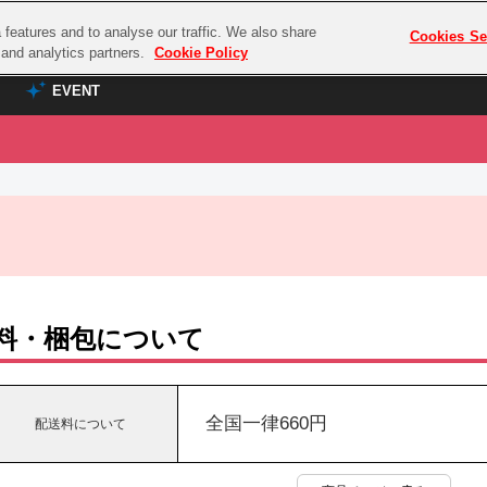
features and to analyse our traffic. We also share
プレミアム会員と
Cookies Se
g and analytics partners.
Cookie Policy
EVENT
EVENT
ラブライブ！シリーズ
プレミアム会員と
TOP
ASOBI TICKET
の達人
ラブライブ！
ラブライブ！サンシャイン‼
ASOBI STAGE
COMBAT
ラブライブ！虹ヶ咲学園スクールアイドル同好会
その他先行受付
クマン
ラブライブ！スーパースター!!
料・梱包について
コクラシック
アイドリッシュセブン
ノオマジック
モフモフパレード
ダムシリーズ
全国一律660円
配送料について
ゴンボール