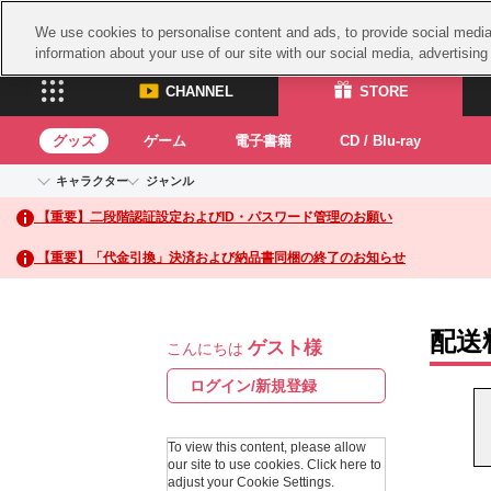
We use cookies to personalise content and ads, to provide social media 
information about your use of our site with our social media, advertisin
CHANNEL
STORE
グッズ
ゲーム
電子書籍
CD / Blu-ray
キャラクター
ジャンル
CHANNEL
STORE
【重要】二段階認証設定およびID・パスワード管理のお願い
アイドルマスターシリーズ
イベントグッズ
鉄拳
ASOBI CHANNEL TOP
ASOBI STORE 
トイ・ホビー
太鼓
アイドルマスター
【重要】「代金引換」決済および納品書同梱の終了のお知らせ
アイドルマスター シンデレラガールズ
グッズ
生活雑貨
ACE 
アイドルマスター ミリオンライブ！
ゲーム
パッ
アイドルマスター SideM
配送
ゲスト様
アイドルマスター シャイニーカラーズ
こんにちは
ナム
電子書籍
学園アイドルマスター
スサ
ログイン/新規登録
CD / Blu-ray
プロジェクトアイマス ヴイアライヴ
ガン
テイルズ オブ シリーズ
To view this content, please allow
ドラ
our site to use cookies.
Click here to
電音部
adjust your Cookie Settings.