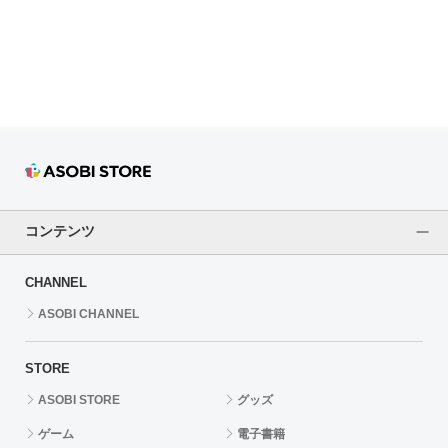
ドラゴンボール
ラブライブ！シリーズ
ラブライブ！
ラブライブ！サンシャイン‼
ラブライブ！虹ヶ咲学園スクールアイドル同好会
コンテンツ
ラブライブ！スーパースター!!
CHANNEL
アイドリッシュセブン
ASOBI CHANNEL
モフモフパレード
STORE
ASOBI STORE
グッズ
ゲーム
電子書籍