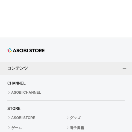
ドラゴンボール
ラブライブ！シリーズ
ラブライブ！
ラブライブ！サンシャイン‼
ラブライブ！虹ヶ咲学園スクールアイドル同好会
コンテンツ
ラブライブ！スーパースター!!
CHANNEL
アイドリッシュセブン
ASOBI CHANNEL
モフモフパレード
STORE
ASOBI STORE
グッズ
ゲーム
電子書籍