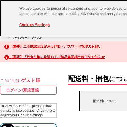
We use cookies to personalise content and ads, to provide social 
use of our site with our social media, advertising and analytics p
CHANNEL
STORE
EVENT
Cookies Settings
グッズ
ゲーム
電子書籍
CD / Blu-ray
キャラクター
ジャンル
CHANNEL
アイドルマスターシリーズ
イベントグッズ
【重要】二段階認証設定およびID・パスワード管理のお願い
ASOBI CHANNEL TOP
トイ・ホビー
【重要】「代金引換」決済および納品書同梱の終了のお知らせ
アイドルマスター
STORE
生活雑貨
アイドルマスター シンデレラガールズ
配送料・梱包につ
ゲスト様
こんにちは
ASOBI STORE TOP
アイドルマスター ミリオンライブ！
ログイン/新規登録
ゲーム
アイドルマスター SideM
配送料について
CD / Blu-ray
To view this content, please allow
our site to use cookies.
Click here to
アイドルマスター シャイニーカラーズ
adjust your Cookie Settings.
EVENT
学園アイドルマスター