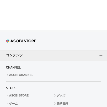
ドラゴンボール
ラブライブ！シリーズ
ラブライブ！
ラブライブ！サンシャイン‼
ラブライブ！虹ヶ咲学園スクールアイドル同好会
コンテンツ
ラブライブ！スーパースター!!
CHANNEL
アイドリッシュセブン
ASOBI CHANNEL
モフモフパレード
STORE
ASOBI STORE
グッズ
ゲーム
電子書籍