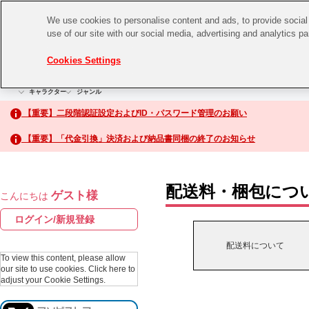
We use cookies to personalise content and ads, to provide social 
use of our site with our social media, advertising and analytics p
CHANNEL
STORE
EVENT
Cookies Settings
グッズ
ゲーム
電子書籍
CD / Blu-ray
キャラクター
ジャンル
CHANNEL
アイドルマスターシリーズ
イベントグッズ
【重要】二段階認証設定およびID・パスワード管理のお願い
ASOBI CHANNEL TOP
トイ・ホビー
【重要】「代金引換」決済および納品書同梱の終了のお知らせ
アイドルマスター
STORE
生活雑貨
アイドルマスター シンデレラガールズ
配送料・梱包につ
ゲスト様
こんにちは
ASOBI STORE TOP
アイドルマスター ミリオンライブ！
ログイン/新規登録
ゲーム
アイドルマスター SideM
配送料について
CD / Blu-ray
To view this content, please allow
our site to use cookies.
Click here to
アイドルマスター シャイニーカラーズ
adjust your Cookie Settings.
EVENT
学園アイドルマスター