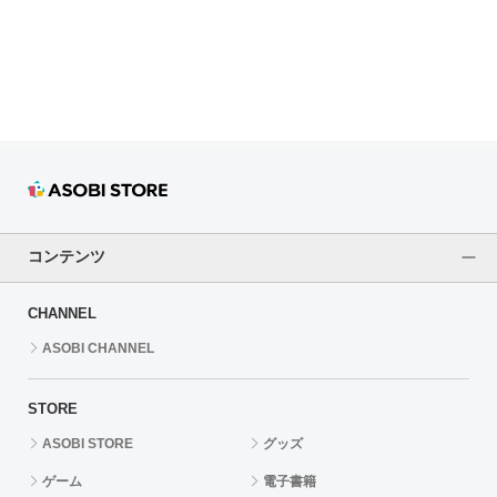
ドラゴンボール
ラブライブ！シリーズ
ラブライブ！
ラブライブ！サンシャイン‼
ラブライブ！虹ヶ咲学園スクールアイドル同好会
コンテンツ
ラブライブ！スーパースター!!
CHANNEL
アイドリッシュセブン
ASOBI CHANNEL
モフモフパレード
STORE
ASOBI STORE
グッズ
ゲーム
電子書籍