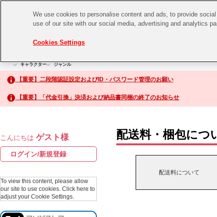
We use cookies to personalise content and ads, to provide social 
use of our site with our social media, advertising and analytics p
CHANNEL
STORE
EVENT
Cookies Settings
グッズ
ゲーム
電子書籍
CD / Blu-ray
キャラクター
ジャンル
CHANNEL
アイドルマスターシリーズ
イベントグッズ
【重要】二段階認証設定およびID・パスワード管理のお願い
ASOBI CHANNEL TOP
トイ・ホビー
【重要】「代金引換」決済および納品書同梱の終了のお知らせ
アイドルマスター
STORE
生活雑貨
アイドルマスター シンデレラガールズ
配送料・梱包につ
ゲスト様
こんにちは
ASOBI STORE TOP
アイドルマスター ミリオンライブ！
ログイン/新規登録
ゲーム
アイドルマスター SideM
配送料について
CD / Blu-ray
To view this content, please allow
our site to use cookies.
Click here to
アイドルマスター シャイニーカラーズ
adjust your Cookie Settings.
EVENT
学園アイドルマスター