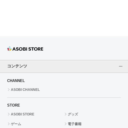
ドラゴンボール
ラブライブ！シリーズ
ラブライブ！
ラブライブ！サンシャイン‼
ラブライブ！虹ヶ咲学園スクールアイドル同好会
コンテンツ
ラブライブ！スーパースター!!
CHANNEL
アイドリッシュセブン
ASOBI CHANNEL
モフモフパレード
STORE
ASOBI STORE
グッズ
ゲーム
電子書籍