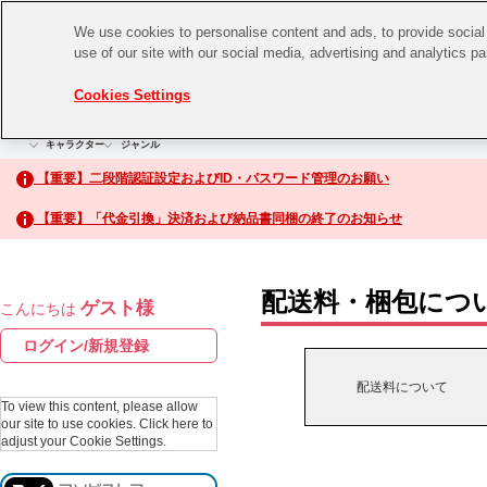
We use cookies to personalise content and ads, to provide social 
use of our site with our social media, advertising and analytics p
CHANNEL
STORE
EVENT
Cookies Settings
グッズ
ゲーム
電子書籍
CD / Blu-ray
キャラクター
ジャンル
CHANNEL
アイドルマスターシリーズ
イベントグッズ
【重要】二段階認証設定およびID・パスワード管理のお願い
ASOBI CHANNEL TOP
トイ・ホビー
【重要】「代金引換」決済および納品書同梱の終了のお知らせ
アイドルマスター
STORE
生活雑貨
アイドルマスター シンデレラガールズ
配送料・梱包につ
ゲスト様
こんにちは
ASOBI STORE TOP
アイドルマスター ミリオンライブ！
ログイン/新規登録
ゲーム
アイドルマスター SideM
配送料について
CD / Blu-ray
To view this content, please allow
our site to use cookies.
Click here to
アイドルマスター シャイニーカラーズ
adjust your Cookie Settings.
EVENT
学園アイドルマスター