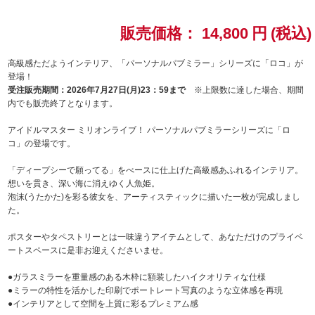
ドラゴンボール
販売価格：
14,800
円
(税込)
ラブライブ！シリーズ
高級感ただようインテリア、「パーソナルパブミラー」シリーズに「ロコ」が
登場！
受注販売期間：2026年7月27日(月)23：59まで
※上限数に達した場合、期間
ラブライブ！
内でも販売終了となります。
ラブライブ！サンシャイン‼
アイドルマスター ミリオンライブ！ パーソナルパブミラーシリーズに「ロ
コ」の登場です。
ラブライブ！虹ヶ咲学園スクールアイドル同好会
「ディープシーで願ってる」をべースに仕上げた高級感あふれるインテリア。
想いを貫き、深い海に消えゆく人魚姫。
ラブライブ！スーパースター!!
泡沫(うたかた)を彩る彼女を、アーティスティックに描いた一枚が完成しまし
た。
アイドリッシュセブン
ポスターやタペストリーとは一味違うアイテムとして、あなただけのプライベ
ートスペースに是非お迎えくださいませ。
モフモフパレード
●ガラスミラーを重量感のある木枠に額装したハイクオリティな仕様
●ミラーの特性を活かした印刷でポートレート写真のような立体感を再現
●インテリアとして空間を上質に彩るプレミアム感