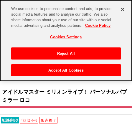
We use cookies to personalise content and ads, to provide
social media features and to analyse our traffic. We also
share information about your use of our site with our social
CHANNEL
STORE
EVENT
media, advertising and analytics partners.
Cookie Policy
グッズ
ゲーム
電子書籍
CD / Blu-ray
Cookies Settings
キャラクター
ジャンル
CHANNEL
アイドルマスターシリーズ
イベントグッズ
【重要】二段階認証設定およびID・パスワード管理のお願い
Reject All
ASOBI CHANNEL TOP
トイ・ホビー
アイドルマスター
【重要】「代金引換」決済および納品書同梱の終了のお知らせ
Accept All Cookies
STORE
トップ
生活雑貨
> キャラクター >
アイドルマスター シリーズ
>
アイドルマスター ミリオンライブ！
アイドルマスター シンデレラガールズ
> アイドルマスター ミリオンライブ！ パーソナルパブミラー ロコ
ASOBI STORE TOP
グッズ
アイドルマスター ミリオンライブ！
アイドルマスター ミリオンライブ！ パーソナルパブ
ゲーム
電子書籍
ミラー ロコ
アイドルマスター SideM
CD / Blu-ray
アイドルマスター シャイニーカラーズ
EVENT
学園アイドルマスター