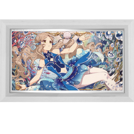
ASOBI TICKET
ASOBI STAGE
プロジェクトアイマス ヴイアライヴ
その他先行受付
テイルズ オブ シリーズ
電音部
プレミアム会員とは
鉄拳
太鼓の達人
ACE COMBAT
パックマン
ナムコクラシック
スサノオマジック
ガンダムシリーズ