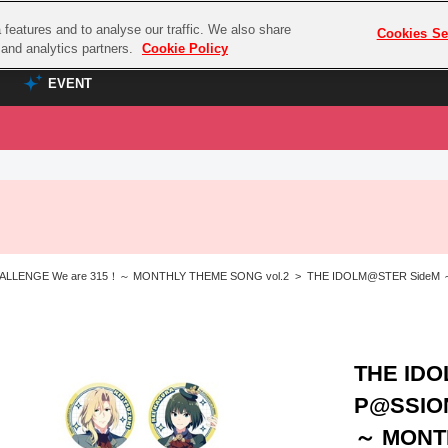
features and to analyse our traffic. We also share
プレミアム会員と
Cookies Se
g and analytics partners.
Cookie Policy
EVENT
EVENT
ラブライブ！シリーズ
プレミアム会員と
TOP
ASOBI TICKET
の達人
ラブライブ！
ラブライブ！サンシャイン‼
ASOBI STAGE
COMBAT
ラブライブ！虹ヶ咲学園スクールアイドル同好会
LLENGE We are 315！～ MONTHLY THEME SONG vol.2 > THE IDOLM@STER SideM
その他先行受付
クマン
ラブライブ！スーパースター!!
コクラシック
アイドリッシュセブン
ノオマジック
モフモフパレード
THE ID
ダムシリーズ
P@SSIO
ゴンボール
～ MONTH