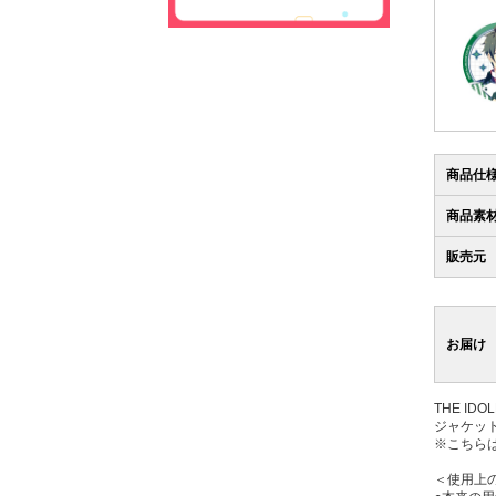
商品仕
商品素
販売元
お届け
THE ID
ジャケッ
※こちら
＜使用上