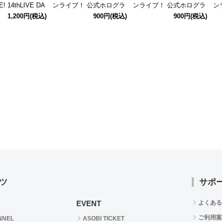
E! 14thLIVE DA
ンライブ！ 公式ホログラ
ンライブ！ 公式ホログラ
ン
記念 公式招待状
ムクリアチケット 【最上
ムクリアチケット 【横山
グ
1,200円
(税込)
900円
(税込)
900円
(税込)
緒】
静香】 (14thLIVE ver.)
奈緒】 (14thLIVE ver.)
上静
ツ
サポ
EVENT
よくある
ご利用案
NNEL
ASOBI TICKET