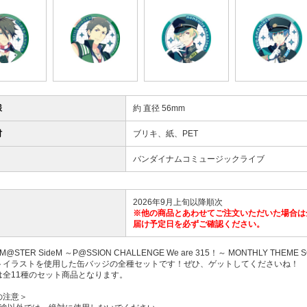
様
約 直径 56mm
材
ブリキ、紙、PET
バンダイナムコミュージックライブ
2026年9月上旬以降順次
※他の商品とあわせてご注文いただいた場合は
届け予定日を必ずご確認ください。
OLM@STER SideM ～P@SSION CHALLENGE We are 315！～ MONTHLY 
トイラストを使用した缶バッジの全種セットです！ぜひ、ゲットしてくださいね！
は全11種のセット商品となります。
の注意＞