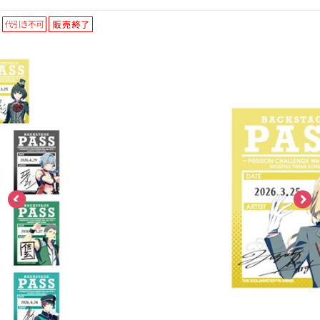
ASOBI TICKET
ASOBI STAGE
プロジェクトアイマス ヴイアライヴ
その他先行受付
テイルズ オブ シリーズ
電音部
プレミアム会員とは
鉄拳
太鼓の達人
ACE COMBAT
パックマン
ナムコクラシック
スサノオマジック
ガンダムシリーズ