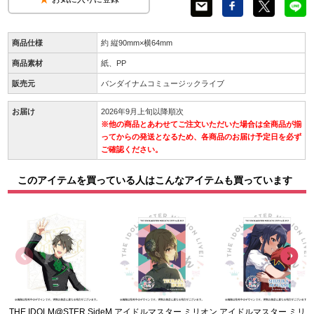
商品仕様
約 縦90mm×横64mm
商品素材
紙、PP
販売元
バンダイナムコミュージックライブ
お届け
2026年9月上旬以降順次
※他の商品とあわせてご注文いただいた場合は全商品が揃
ってからの発送となるため、各商品のお届け予定日を必ず
ご確認ください。
このアイテムを買っている人はこんなアイテムも買っています
THE IDOLM@STER SideM
アイドルマスター ミリオン
アイドルマスター ミリ