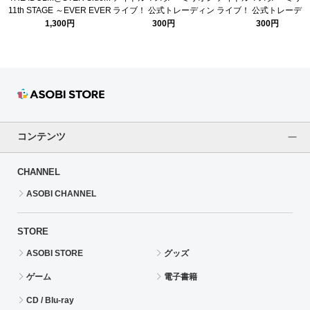
11th STAGE ～EVER EVER
ライブ！ 公式トレーディン
ライブ！ 公式トレーデ
＠FTER～ 公式クリアビッ
グブロマイド C (14thLIVE
グブロマイド B (14thLI
1,300円
300円
300円
グステッカー(握野 英雄)
ver.)
ver.)
コンテンツ
CHANNEL
ASOBI CHANNEL
STORE
ASOBI STORE
グッズ
ゲーム
電子書籍
CD / Blu-ray