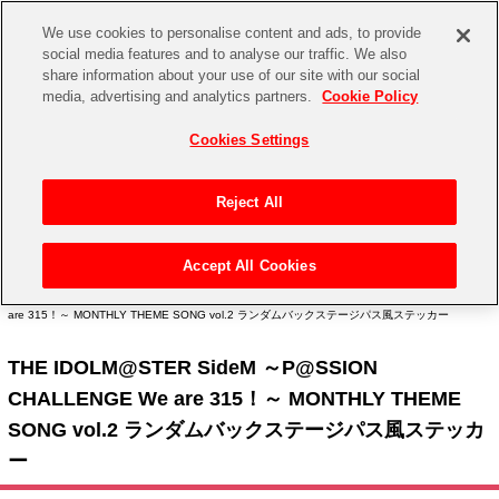
We use cookies to personalise content and ads, to provide
social media features and to analyse our traffic. We also
share information about your use of our site with our social
CHANNEL
STORE
EVENT
media, advertising and analytics partners.
Cookie Policy
グッズ
ゲーム
電子書籍
CD / Blu-ray
Cookies Settings
キャラクター
ジャンル
CHANNEL
アイドルマスターシリーズ
イベントグッズ
【重要】二段階認証設定およびID・パスワード管理のお願い
Reject All
ASOBI CHANNEL TOP
トイ・ホビー
アイドルマスター
【重要】「代金引換」決済および納品書同梱の終了のお知らせ
Accept All Cookies
STORE
トップ
生活雑貨
>
> THE IDOLM@STER SideM ～P@SSION CHALLENGE We are 315！～
アイドルマスター シンデレラガールズ
MONTHLY THEME SONG vol.2 > THE IDOLM@STER SideM ～P@SSION CHALLENGE We
are 315！～ MONTHLY THEME SONG vol.2 ランダムバックステージパス風ステッカー
ASOBI STORE TOP
グッズ
アイドルマスター ミリオンライブ！
THE IDOLM@STER SideM ～P@SSION
ゲーム
電子書籍
アイドルマスター SideM
CHALLENGE We are 315！～ MONTHLY THEME
CD / Blu-ray
SONG vol.2 ランダムバックステージパス風ステッカ
アイドルマスター シャイニーカラーズ
ー
EVENT
学園アイドルマスター