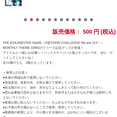
ドラゴンボール
ラブライブ！シリーズ
販売価格：
500
円
(税込)
ラブライブ！
THE IDOLM@STER SideM ～P@SSION CHALLENGE We are 315！～
ラブライブ！サンシャイン‼
MONTHLY THEME SONGのリリース記念グッズが登場！
アイドルと一緒にお仕事へ！バックステージパス風ステッカーです。ぜひ、ゲ
ットしてくださいね！
ラブライブ！虹ヶ咲学園スクールアイドル同好会
全11種のうち、1種が入っています。
ラブライブ！スーパースター!!
＜使用上の注意＞
●本来の用途以外で使用しないでください。
●高温多湿、直射日光、火気を避けて保管してください。
アイドリッシュセブン
●貼る面のホコリ、油分、水分などよくふきとって貼り付けてください。
●思わぬ事故の恐れがありますので、乳幼児または小さなお子様には絶対に与
モフモフパレード
えないでください。
●直接お肌に貼らないでください。かぶれなどのおそれがあります。
●お子様の手の届かないところで使用、保管してください。
●接着面の材質により、のり残りする場合や、はがれにくい場合がございま