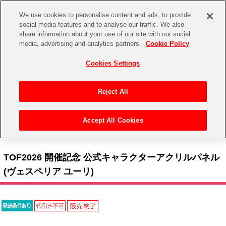
We use cookies to personalise content and ads, to provide
social media features and to analyse our traffic. We also
share information about your use of our site with our social
CHANNEL
STORE
EVENT
media, advertising and analytics partners.
Cookie Policy
グッズ
ゲーム
電子書籍
CD / Blu-ray
Cookies Settings
キャラクター
ジャンル
CHANNEL
アイドルマスターシリーズ
イベントグッズ
【重要】二段階認証設定およびID・パスワード管理のお願い
Reject All
ASOBI CHANNEL TOP
トイ・ホビー
アイドルマスター
【重要】「代金引換」決済および納品書同梱の終了のお知らせ
Accept All Cookies
STORE
トップ
生活雑貨
> キャラクター >
テイルズ オブ シリーズ
> TOF2026 開催記念 公式キャラクターアク
アイドルマスター シンデレラガールズ
リルパネル(ヴェスペリア ユーリ)
ASOBI STORE TOP
グッズ
アイドルマスター ミリオンライブ！
TOF2026 開催記念 公式キャラクターアクリルパネル
ゲーム
電子書籍
(ヴェスペリア ユーリ)
アイドルマスター SideM
CD / Blu-ray
アイドルマスター シャイニーカラーズ
EVENT
学園アイドルマスター