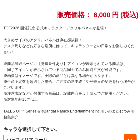
ドラゴンボール
販売価格：
6,000
円
(税込)
ラブライブ！シリーズ
TOF2026 開催記念 公式キャラクターアクリルパネルが登場！
大きめサイズのアクリルパネルは存在感抜群！
ラブライブ！
デスク周りなどお好きな場所に飾って、キャラクターとの日常をお楽しみくだ
さい！
ラブライブ！サンシャイン‼
※商品詳細ページに【発送条件あり】アイコンが表示されている商品は、
同じアイコンが表示されている商品同士でのみ同時注文が可能です。
ラブライブ！虹ヶ咲学園スクールアイドル同好会
※画像はイメージです。実際の商品とは異なる場合があります。
※生産予定数を超過した場合、ご注文の途中終了や発売日の変更を行う場合が
ラブライブ！スーパースター!!
ございます。
※注意表記などが付属する商品は、記載内容をよく読んでご使用ください。
※対象年齢15才以上
アイドリッシュセブン
TALES OF™ Series & ©Bandai Namco Entertainment Inc. ©いのまたむつみ ©
モフモフパレード
藤島康介
キャラを選択して下さい。