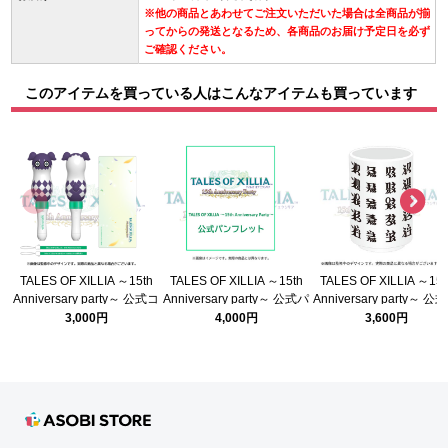
※他の商品とあわせてご注文いただいた場合は全商品が揃
ってからの発送となるため、各商品のお届け予定日を必ず
ご確認ください。
このアイテムを買っている人はこんなアイテムも買っています
TALES OF XILLIA ～15th
TALES OF XILLIA ～15th
TALES OF XILLIA ～15t
Anniversary party～ 公式コ
Anniversary party～ 公式パ
Anniversary party～ 公
ンサートライト
ンフレット
呑セット
3,000円
4,000円
3,600円