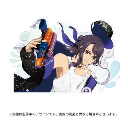
ASOBI TICKET
ASOBI STAGE
プロジェクトアイマス ヴイアライヴ
その他先行受付
テイルズ オブ シリーズ
電音部
プレミアム会員とは
鉄拳
太鼓の達人
ACE COMBAT
パックマン
ナムコクラシック
スサノオマジック
ガンダムシリーズ