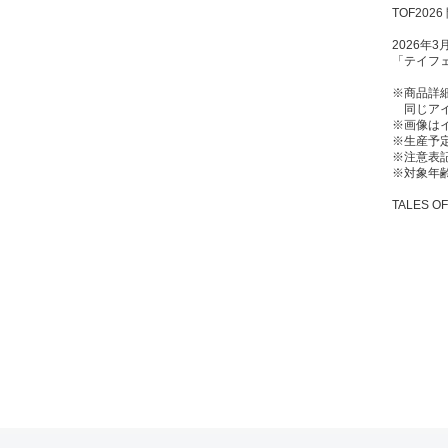
TOF20
2026年
「テイフ
※商品詳
同じアイ
※画像は
※生産予
※注意表
※対象年齢
TALES O