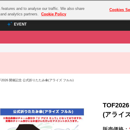
features and to analyse our traffic. We also share
プレミアム会員と
Cookies Se
g and analytics partners.
Cookie Policy
EVENT
EVENT
ラブライブ！シリーズ
プレミアム会員と
TOP
ASOBI TICKET
の達人
ラブライブ！
ラブライブ！サンシャイン‼
ASOBI STAGE
COMBAT
ラブライブ！虹ヶ咲学園スクールアイドル同好会
F2026 開催記念 公式折りたたみ傘(アライズ フルル)
その他先行受付
クマン
ラブライブ！スーパースター!!
コクラシック
アイドリッシュセブン
ノオマジック
TOF20
モフモフパレード
ダムシリーズ
(アライズ
ゴンボール
販売価格：