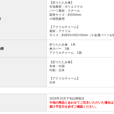
【折りたたみ傘】
生地素材：ポリエステル
パーツ素材：スチール
親骨サイズ：約550mm
様
※晴雨兼用
【アクリルチャーム】
素材：アクリル
サイズ：約W33×H52×t3mm（※金属パーツを
折りたたみ傘 1本
内容
傘カバー 1枚
アクリルチャーム 1個
【折りたたみ傘】
本体：中国
印刷：日本
【アクリルチャーム】
日本
2026年10月下旬以降順次
※他の商品とあわせてご注文いただいた場合は
届け予定日を必ずご確認ください。