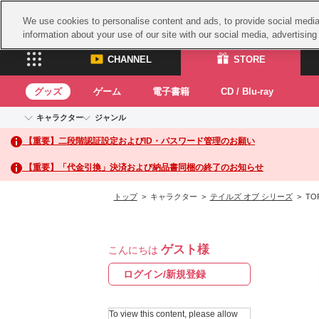
We use cookies to personalise content and ads, to provide social media 
information about your use of our site with our social media, advertisin
CHANNEL
STORE
グッズ
ゲーム
電子書籍
CD / Blu-ray
キャラクター
ジャンル
CHANNEL
STORE
【重要】二段階認証設定およびID・パスワード管理のお願い
アイドルマスターシリーズ
イベントグッズ
鉄拳
ASOBI CHANNEL TOP
ASOBI STORE 
トイ・ホビー
太鼓
アイドルマスター
【重要】「代金引換」決済および納品書同梱の終了のお知らせ
アイドルマスター シンデレラガールズ
グッズ
生活雑貨
ACE 
アイドルマスター ミリオンライブ！
トップ
> キャラクター >
テイルズ オブ シリーズ
> TO
ゲーム
パッ
アイドルマスター SideM
アイドルマスター シャイニーカラーズ
ナム
電子書籍
学園アイドルマスター
ゲスト様
スサ
こんにちは
CD / Blu-ray
プロジェクトアイマス ヴイアライヴ
ガン
ログイン/新規登録
テイルズ オブ シリーズ
ドラ
電音部
To view this content, please allow