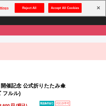
は
ログイン・新規登録
ttings
Reject All
Accept All Cookies
は
26 開催記念 公式折りたたみ傘
 フルル)
3,600
円
(税込)