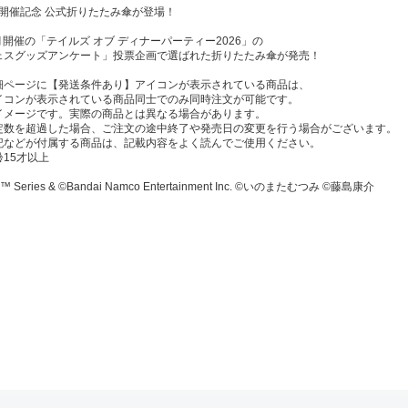
26 開催記念 公式折りたたみ傘が登場！
3月開催の「テイルズ オブ ディナーパーティー2026」の
ェスグッズアンケート」投票企画で選ばれた折りたたみ傘が発売！
細ページに【発送条件あり】アイコンが表示されている商品は、
コンが表示されている商品同士でのみ同時注文が可能です。
イメージです。実際の商品とは異なる場合があります。
定数を超過した場合、ご注文の途中終了や発売日の変更を行う場合がございます。
記などが付属する商品は、記載内容をよく読んでご使用ください。
15才以上
F™ Series & ©Bandai Namco Entertainment Inc. ©いのまたむつみ ©藤島康介