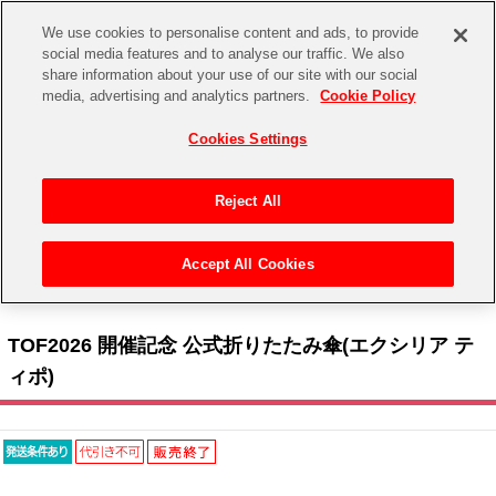
We use cookies to personalise content and ads, to provide
social media features and to analyse our traffic. We also
share information about your use of our site with our social
CHANNEL
STORE
EVENT
media, advertising and analytics partners.
Cookie Policy
グッズ
ゲーム
電子書籍
CD / Blu-ray
Cookies Settings
キャラクター
ジャンル
CHANNEL
アイドルマスターシリーズ
イベントグッズ
【重要】二段階認証設定およびID・パスワード管理のお願い
Reject All
ASOBI CHANNEL TOP
トイ・ホビー
アイドルマスター
【重要】「代金引換」決済および納品書同梱の終了のお知らせ
Accept All Cookies
STORE
トップ
生活雑貨
> キャラクター >
テイルズ オブ シリーズ
> TOF2026 開催記念 公式折りたたみ傘(エ
アイドルマスター シンデレラガールズ
クシリア ティポ)
ASOBI STORE TOP
グッズ
アイドルマスター ミリオンライブ！
TOF2026 開催記念 公式折りたたみ傘(エクシリア テ
ゲーム
電子書籍
ィポ)
アイドルマスター SideM
CD / Blu-ray
アイドルマスター シャイニーカラーズ
EVENT
学園アイドルマスター