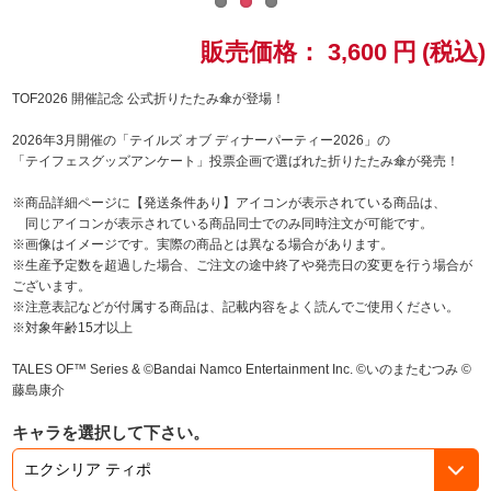
ドラゴンボール
販売価格：
3,600
円
(税込)
ラブライブ！シリーズ
TOF2026 開催記念 公式折りたたみ傘が登場！
2026年3月開催の「テイルズ オブ ディナーパーティー2026」の
ラブライブ！
「テイフェスグッズアンケート」投票企画で選ばれた折りたたみ傘が発売！
ラブライブ！サンシャイン‼
※商品詳細ページに【発送条件あり】アイコンが表示されている商品は、
同じアイコンが表示されている商品同士でのみ同時注文が可能です。
※画像はイメージです。実際の商品とは異なる場合があります。
ラブライブ！虹ヶ咲学園スクールアイドル同好会
※生産予定数を超過した場合、ご注文の途中終了や発売日の変更を行う場合が
ございます。
ラブライブ！スーパースター!!
※注意表記などが付属する商品は、記載内容をよく読んでご使用ください。
※対象年齢15才以上
アイドリッシュセブン
TALES OF™ Series & ©Bandai Namco Entertainment Inc. ©いのまたむつみ ©
藤島康介
モフモフパレード
キャラを選択して下さい。