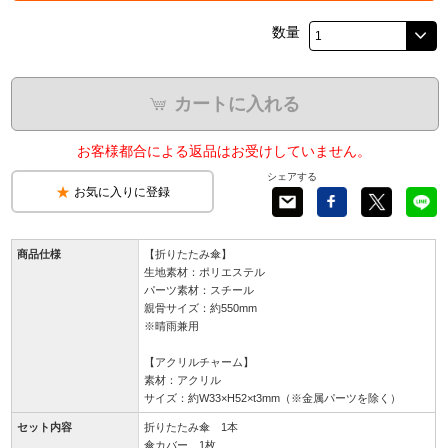
数量
カートに入れる
お客様都合による返品はお受けしていません。
シェアする
お気に入りに登録
商品仕様
【折りたたみ傘】
生地素材：ポリエステル
パーツ素材：スチール
親骨サイズ：約550mm
※晴雨兼用
【アクリルチャーム】
素材：アクリル
サイズ：約W33×H52×t3mm（※金属パーツを除く）
セット内容
折りたたみ傘 1本
傘カバー 1枚