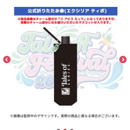
ASOBI TICKET
ASOBI STAGE
プロジェクトアイマス ヴイアライヴ
その他先行受付
テイルズ オブ シリーズ
電音部
プレミアム会員とは
鉄拳
太鼓の達人
ACE COMBAT
パックマン
ナムコクラシック
スサノオマジック
ガンダムシリーズ