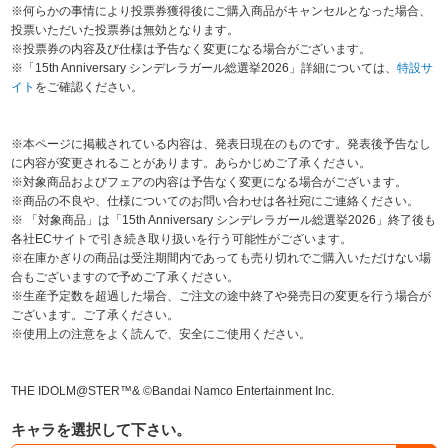
※何らかの事情により投票券獲得後にご購入商品がキャンセルとなった場合、
投票いただいた投票券は無効となります。
※投票券の内容及び仕様は予告なく変更になる場合がございます。
※「15th Anniversary シンデレラガール総選挙2026」詳細については、
特設サ
イト
をご確認ください。
※本ページに掲載されている内容は、発表日現在のものです。発表後予告なし
に内容が変更されることがあります。あらかじめご了承ください。
※対象商品およびフェアの内容は予告なく変更になる場合がございます。
※商品の不良や、仕様についてのお問い合わせは各社宛にご連絡ください。
※ 「対象商品」は「15th Anniversary シンデレラガール総選挙2026」終了後も
各社ECサイトで引き続き取り扱いを行う可能性がございます。
※在庫かぎりの商品は受注期間内であっても売り切れでご購入いただけない場
合もございますので予めご了承ください。
※生産予定数を超過した場合、ご注文の途中終了や発売日の変更を行う場合が
ございます。ご了承ください。
※使用上の注意をよく読んで、安全にご使用ください。
THE IDOLM@STER™& ©Bandai Namco Entertainment Inc.
キャラを選択して下さい。