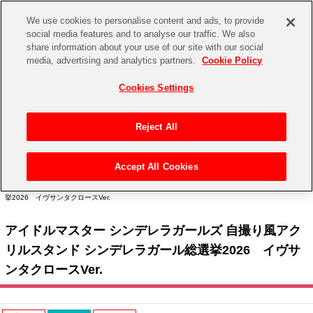
We use cookies to personalise content and ads, to provide
social media features and to analyse our traffic. We also
share information about your use of our site with our social
CHANNEL
STORE
EVENT
media, advertising and analytics partners.
Cookie Policy
グッズ
ゲーム
電子書籍
CD / Blu-ray
Cookies Settings
キャラクター
ジャンル
CHANNEL
アイドルマスターシリーズ
イベントグッズ
【重要】二段階認証設定およびID・パスワード管理のお願い
Reject All
ASOBI CHANNEL TOP
トイ・ホビー
アイドルマスター
【重要】「代金引換」決済および納品書同梱の終了のお知らせ
Accept All Cookies
STORE
トップ
生活雑貨
> キャラクター >
アイドルマスター シリーズ
>
アイドルマスター シンデレラガール
アイドルマスター シンデレラガールズ
ズ
> アイドルマスター シンデレラガールズ 自撮り風アクリルスタンド シンデレラガール総選
挙2026 イヴサンタクロースVer.
ASOBI STORE TOP
グッズ
アイドルマスター ミリオンライブ！
アイドルマスター シンデレラガールズ 自撮り風アク
ゲーム
電子書籍
アイドルマスター SideM
リルスタンド シンデレラガール総選挙2026 イヴサ
CD / Blu-ray
ンタクロースVer.
アイドルマスター シャイニーカラーズ
EVENT
学園アイドルマスター