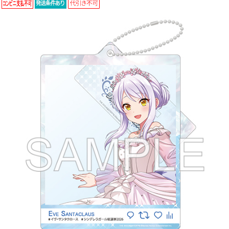
ASOBI TICKET
ASOBI STAGE
プロジェクトアイマス ヴイアライヴ
その他先行受付
テイルズ オブ シリーズ
電音部
プレミアム会員とは
鉄拳
太鼓の達人
ACE COMBAT
パックマン
ナムコクラシック
スサノオマジック
ガンダムシリーズ