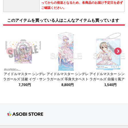
ってからの発送となるため、各商品のお届け予定日を必ず
ご確認ください。
このアイテムを買っている人はこんなアイテムも買っています
アイドルマスター シンデレ
アイドルマスター シンデレ
アイドルマスター シン
ラガールズ 法被 イヴ・サン
ラガールズ 等身大タペスト
ラガールズ 自撮り風ア
タクロース シンデレラガー
リー シンデレラガール総選
ルスタンド シンデレラ
7,700円
8,800円
1,540円
ル総選挙2026ver.
挙2026 イヴサンタクロー
ル総選挙2026 塩見周
スVer.
Ver.