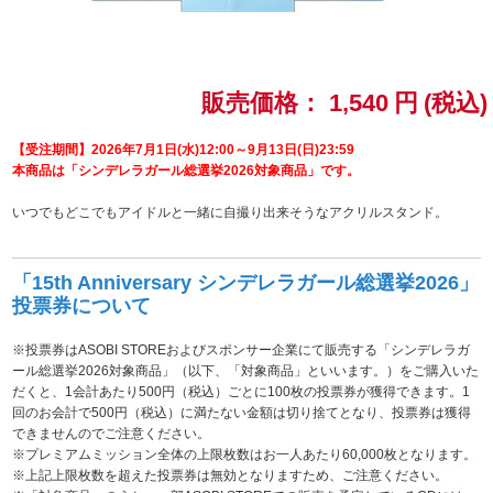
ドラゴンボール
ラブライブ！シリーズ
販売価格：
1,540
円
(税込)
ラブライブ！
【受注期間】2026年7月1日(水)12:00～9月13日(日)23:59
本商品は「シンデレラガール総選挙2026対象商品」です。
ラブライブ！サンシャイン‼
いつでもどこでもアイドルと一緒に自撮り出来そうなアクリルスタンド。
ラブライブ！虹ヶ咲学園スクールアイドル同好会
「15th Anniversary シンデレラガール総選挙2026」
投票券について
ラブライブ！スーパースター!!
※投票券はASOBI STOREおよびスポンサー企業にて販売する「シンデレラガ
アイドリッシュセブン
ール総選挙2026対象商品」（以下、「対象商品」といいます。）をご購入いた
だくと、1会計あたり500円（税込）ごとに100枚の投票券が獲得できます。1
モフモフパレード
回のお会計で500円（税込）に満たない金額は切り捨てとなり、投票券は獲得
できませんのでご注意ください。
※プレミアムミッション全体の上限枚数はお一人あたり60,000枚となります。
※上記上限枚数を超えた投票券は無効となりますため、ご注意ください。