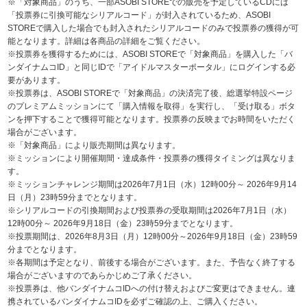
※「対象商品」のうち、一部ASOBI STOREでの販売を予定しているCDには
「投票券に引換可能なシリアルコード」が封入されているため、ASOBI
STOREで購入した場合でも封入されたシリアルコードのみで投票券の獲得が可
能となります。詳細は各商品の詳細をご覧ください。
※投票券を獲得するためには、ASOBI STOREで「対象商品」を購入した「バ
ンダイナムコID」と同じIDで「アイドルマスターポータル」にログインする必
要があります。
※投票券は、ASOBI STOREで「対象商品」の決済完了後、総選挙特設ページ
のプレミアムミッションにて「購入情報を取得」を実行し、「受け取る」ボタ
ンを押下することで獲得可能となります。投票券の反映までお時間をいただく
場合がございます。
※「対象商品」により販売期間は異なります。
※ミッションにより開催期間・達成条件・投票券の獲得タイミングは異なりま
す。
※ミッションチャレンジ期間は2026年7月1日（水）12時00分～ 2026年9月14
日（月）23時59分までとなります。
※シリアルコードの引換期間および投票券の受取期間は2026年7月1日（水）
12時00分～ 2026年9月18日（金）23時59分までとなります。
※投票期間は、2026年8月3日（月）12時00分～2026年9月18日（金）23時59
分までとなります。
※各期間は予定となり、前後する場合がございます。また、予告なく終了する
場合がございますのであらかじめご了承ください。
※投票券は、他バンダイナムコIDへの付け替えおよびご変更はできません。連
携されているバンダイナムコIDを必ずご確認の上、ご購入ください。