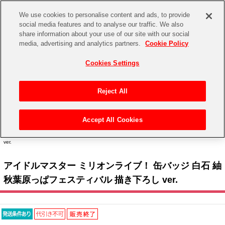
We use cookies to personalise content and ads, to provide
social media features and to analyse our traffic. We also
share information about your use of our site with our social
CHANNEL
STORE
EVENT
media, advertising and analytics partners.
Cookie Policy
グッズ
ゲーム
電子書籍
CD / Blu-ray
Cookies Settings
キャラクター
ジャンル
CHANNEL
アイドルマスターシリーズ
イベントグッズ
【重要】二段階認証設定およびID・パスワード管理のお願い
Reject All
ASOBI CHANNEL TOP
トイ・ホビー
アイドルマスター
【重要】「代金引換」決済および納品書同梱の終了のお知らせ
Accept All Cookies
STORE
トップ
生活雑貨
> キャラクター >
アイドルマスター シリーズ
>
アイドルマスター ミリオンライブ！
アイドルマスター シンデレラガールズ
> アイドルマスター ミリオンライブ！ 缶バッジ 白石 紬 秋葉原っぱフェスティバル 描き下ろし
ver.
ASOBI STORE TOP
グッズ
アイドルマスター ミリオンライブ！
アイドルマスター ミリオンライブ！ 缶バッジ 白石 紬
ゲーム
電子書籍
アイドルマスター SideM
秋葉原っぱフェスティバル 描き下ろし ver.
CD / Blu-ray
アイドルマスター シャイニーカラーズ
EVENT
学園アイドルマスター