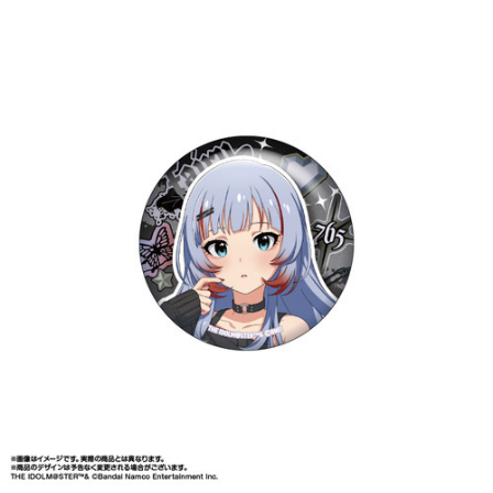
ASOBI TICKET
ASOBI STAGE
プロジェクトアイマス ヴイアライヴ
その他先行受付
テイルズ オブ シリーズ
電音部
プレミアム会員とは
鉄拳
太鼓の達人
ACE COMBAT
パックマン
ナムコクラシック
スサノオマジック
ガンダムシリーズ