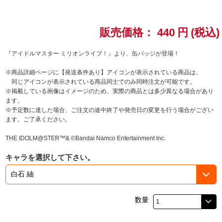
ドラゴンボール
販売価格：
440
円
(税込)
ラブライブ！シリーズ
『アイドルマスター ミリオンライブ！』より、缶バッジが登場！
ラブライブ！
※商品詳細ページに【発送条件あり】アイコンが表示されている商品は、
同じアイコンが表示されている商品同士でのみ同時注文が可能です。
ラブライブ！サンシャイン‼
※掲載している画像はイメージのため、実際の商品とは多少異なる場合があり
ます。
※予定数に達した場合、ご注文の途中終了や発売日の変更を行う場合がござい
ラブライブ！虹ヶ咲学園スクールアイドル同好会
ます。ご了承ください。
ラブライブ！スーパースター!!
THE IDOLM@STER™& ©Bandai Namco Entertainment Inc.
キャラを選択して下さい。
アイドリッシュセブン
モフモフパレード
数量