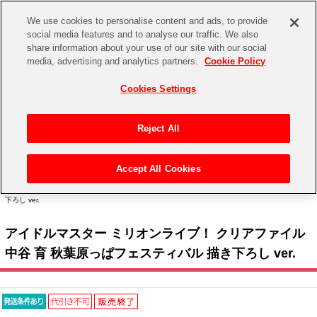
We use cookies to personalise content and ads, to provide
social media features and to analyse our traffic. We also
share information about your use of our site with our social
CHANNEL
STORE
EVENT
media, advertising and analytics partners.
Cookie Policy
グッズ
ゲーム
電子書籍
CD / Blu-ray
Cookies Settings
キャラクター
ジャンル
CHANNEL
アイドルマスターシリーズ
イベントグッズ
【重要】二段階認証設定およびID・パスワード管理のお願い
Reject All
ASOBI CHANNEL TOP
トイ・ホビー
アイドルマスター
【重要】「代金引換」決済および納品書同梱の終了のお知らせ
Accept All Cookies
STORE
トップ
生活雑貨
> キャラクター >
アイドルマスター シリーズ
>
アイドルマスター ミリオンライブ！
アイドルマスター シンデレラガールズ
> アイドルマスター ミリオンライブ！ クリアファイル 中谷 育 秋葉原っぱフェスティバル 描き
下ろし ver.
ASOBI STORE TOP
グッズ
アイドルマスター ミリオンライブ！
アイドルマスター ミリオンライブ！ クリアファイル
ゲーム
電子書籍
アイドルマスター SideM
中谷 育 秋葉原っぱフェスティバル 描き下ろし ver.
CD / Blu-ray
アイドルマスター シャイニーカラーズ
EVENT
学園アイドルマスター