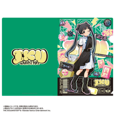
ASOBI TICKET
ASOBI STAGE
プロジェクトアイマス ヴイアライヴ
その他先行受付
テイルズ オブ シリーズ
電音部
プレミアム会員とは
鉄拳
太鼓の達人
ACE COMBAT
パックマン
ナムコクラシック
スサノオマジック
ガンダムシリーズ