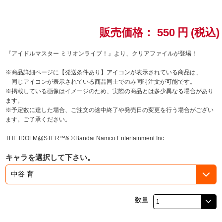
ドラゴンボール
販売価格：
550
円
(税込)
ラブライブ！シリーズ
『アイドルマスター ミリオンライブ！』より、クリアファイルが登場！
ラブライブ！
※商品詳細ページに【発送条件あり】アイコンが表示されている商品は、
同じアイコンが表示されている商品同士でのみ同時注文が可能です。
ラブライブ！サンシャイン‼
※掲載している画像はイメージのため、実際の商品とは多少異なる場合があり
ます。
※予定数に達した場合、ご注文の途中終了や発売日の変更を行う場合がござい
ラブライブ！虹ヶ咲学園スクールアイドル同好会
ます。ご了承ください。
ラブライブ！スーパースター!!
THE IDOLM@STER™& ©Bandai Namco Entertainment Inc.
キャラを選択して下さい。
アイドリッシュセブン
モフモフパレード
数量