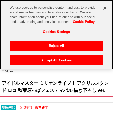
We use cookies to personalise content and ads, to provide
social media features and to analyse our traffic. We also
share information about your use of our site with our social
CHANNEL
STORE
EVENT
media, advertising and analytics partners.
Cookie Policy
グッズ
ゲーム
電子書籍
CD / Blu-ray
Cookies Settings
キャラクター
ジャンル
CHANNEL
アイドルマスターシリーズ
イベントグッズ
【重要】二段階認証設定およびID・パスワード管理のお願い
Reject All
ASOBI CHANNEL TOP
トイ・ホビー
アイドルマスター
【重要】「代金引換」決済および納品書同梱の終了のお知らせ
Accept All Cookies
STORE
トップ
生活雑貨
> キャラクター >
アイドルマスター シリーズ
>
アイドルマスター ミリオンライブ！
アイドルマスター シンデレラガールズ
> アイドルマスター ミリオンライブ！ アクリルスタンド ロコ 秋葉原っぱフェスティバル 描き
下ろし ver.
ASOBI STORE TOP
グッズ
アイドルマスター ミリオンライブ！
アイドルマスター ミリオンライブ！ アクリルスタン
ゲーム
電子書籍
アイドルマスター SideM
ド ロコ 秋葉原っぱフェスティバル 描き下ろし ver.
CD / Blu-ray
アイドルマスター シャイニーカラーズ
EVENT
学園アイドルマスター