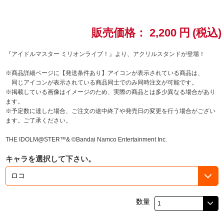
ドラゴンボール
販売価格：
2,200
円
(税込)
ラブライブ！シリーズ
『アイドルマスター ミリオンライブ！』より、アクリルスタンドが登場！
ラブライブ！
※商品詳細ページに【発送条件あり】アイコンが表示されている商品は、
同じアイコンが表示されている商品同士でのみ同時注文が可能です。
ラブライブ！サンシャイン‼
※掲載している画像はイメージのため、実際の商品とは多少異なる場合があり
ます。
※予定数に達した場合、ご注文の途中終了や発売日の変更を行う場合がござい
ラブライブ！虹ヶ咲学園スクールアイドル同好会
ます。ご了承ください。
ラブライブ！スーパースター!!
THE IDOLM@STER™& ©Bandai Namco Entertainment Inc.
キャラを選択して下さい。
アイドリッシュセブン
モフモフパレード
数量