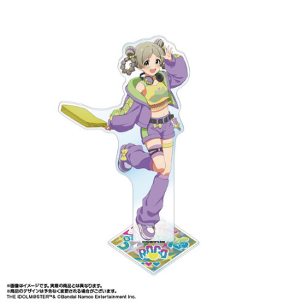
ASOBI TICKET
ASOBI STAGE
プロジェクトアイマス ヴイアライヴ
その他先行受付
テイルズ オブ シリーズ
電音部
プレミアム会員とは
鉄拳
太鼓の達人
ACE COMBAT
パックマン
ナムコクラシック
スサノオマジック
ガンダムシリーズ