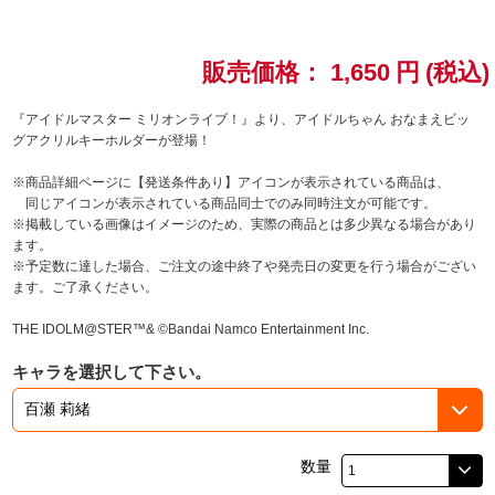
ドラゴンボール
販売価格：
1,650
円
(税込)
ラブライブ！シリーズ
『アイドルマスター ミリオンライブ！』より、アイドルちゃん おなまえビッ
グアクリルキーホルダーが登場！
ラブライブ！
※商品詳細ページに【発送条件あり】アイコンが表示されている商品は、
ラブライブ！サンシャイン‼
同じアイコンが表示されている商品同士でのみ同時注文が可能です。
※掲載している画像はイメージのため、実際の商品とは多少異なる場合があり
ます。
ラブライブ！虹ヶ咲学園スクールアイドル同好会
※予定数に達した場合、ご注文の途中終了や発売日の変更を行う場合がござい
ます。ご了承ください。
ラブライブ！スーパースター!!
THE IDOLM@STER™& ©Bandai Namco Entertainment Inc.
アイドリッシュセブン
キャラを選択して下さい。
モフモフパレード
数量