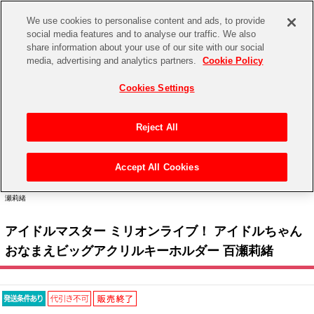
We use cookies to personalise content and ads, to provide
social media features and to analyse our traffic. We also
share information about your use of our site with our social
CHANNEL
STORE
EVENT
media, advertising and analytics partners.
Cookie Policy
グッズ
ゲーム
電子書籍
CD / Blu-ray
Cookies Settings
キャラクター
ジャンル
CHANNEL
アイドルマスターシリーズ
イベントグッズ
【重要】二段階認証設定およびID・パスワード管理のお願い
Reject All
ASOBI CHANNEL TOP
トイ・ホビー
アイドルマスター
【重要】「代金引換」決済および納品書同梱の終了のお知らせ
Accept All Cookies
STORE
トップ
生活雑貨
> キャラクター >
アイドルマスター シリーズ
>
アイドルマスター ミリオンライブ！
アイドルマスター シンデレラガールズ
> アイドルマスター ミリオンライブ！ アイドルちゃん おなまえビッグアクリルキーホルダー 百
瀬莉緒
ASOBI STORE TOP
グッズ
アイドルマスター ミリオンライブ！
アイドルマスター ミリオンライブ！ アイドルちゃん
ゲーム
電子書籍
アイドルマスター SideM
おなまえビッグアクリルキーホルダー 百瀬莉緒
CD / Blu-ray
アイドルマスター シャイニーカラーズ
EVENT
学園アイドルマスター