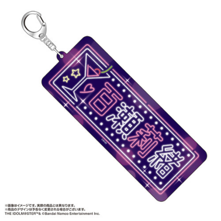
ASOBI TICKET
ASOBI STAGE
プロジェクトアイマス ヴイアライヴ
その他先行受付
テイルズ オブ シリーズ
電音部
プレミアム会員とは
鉄拳
太鼓の達人
ACE COMBAT
パックマン
ナムコクラシック
スサノオマジック
ガンダムシリーズ