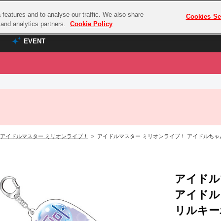
features and to analyse our traffic. We also share
プレミアム会員と
Cookies Se
g and analytics partners.
Cookie Policy
EVENT
EVENT
ラブライブ！シリーズ
プレミアム会員と
TOP
ASOBI TICKET
の達人
ラブライブ！
ラブライブ！サンシャイン‼
ASOBI STAGE
COMBAT
ラブライブ！虹ヶ咲学園スクールアイドル同好会
アイドルマスター ミリオンライブ！
> アイドルマスター ミリオンライブ！ アイドルちゃ
その他先行受付
クマン
ラブライブ！スーパースター!!
コクラシック
アイドリッシュセブン
ノオマジック
アイドル
モフモフパレード
ダムシリーズ
アイドル
ゴンボール
リルキー