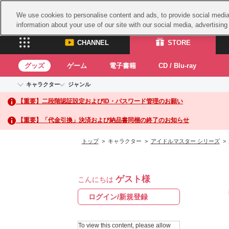
We use cookies to personalise content and ads, to provide social media 
information about your use of our site with our social media, advertisin
CHANNEL
STORE
グッズ
ゲーム
電子書籍
CD / Blu-ray
キャラクター
ジャンル
CHANNEL
STORE
【重要】二段階認証設定およびID・パスワード管理のお願い
アイドルマスターシリーズ
イベントグッズ
鉄拳
ASOBI CHANNEL TOP
ASOBI STORE 
トイ・ホビー
太鼓
アイドルマスター
【重要】「代金引換」決済および納品書同梱の終了のお知らせ
アイドルマスター シンデレラガールズ
グッズ
生活雑貨
ACE 
アイドルマスター ミリオンライブ！
トップ
> キャラクター >
アイドルマスター シリーズ
>
ゲーム
パッ
アイドルマスター SideM
アイドルマスター シャイニーカラーズ
ナム
電子書籍
学園アイドルマスター
ゲスト様
スサ
こんにちは
CD / Blu-ray
プロジェクトアイマス ヴイアライヴ
ガン
ログイン/新規登録
テイルズ オブ シリーズ
ドラ
電音部
To view this content, please allow