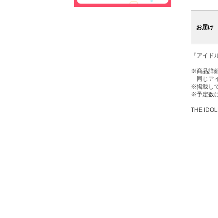
お届け
『アイド
※商品詳
同じアイ
※掲載し
※予定数
THE IDOL