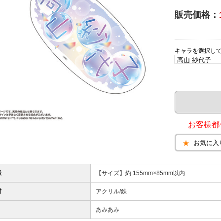
販売価格：
キャラを選択し
お客様都
お気に入
様
【サイズ】約 155mm×85mm以内
材
アクリル/鉄
あみあみ