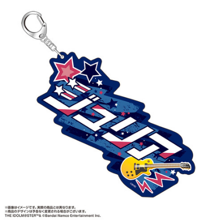
ASOBI TICKET
ASOBI STAGE
プロジェクトアイマス ヴイアライヴ
その他先行受付
テイルズ オブ シリーズ
電音部
プレミアム会員とは
鉄拳
太鼓の達人
ACE COMBAT
パックマン
ナムコクラシック
スサノオマジック
ガンダムシリーズ