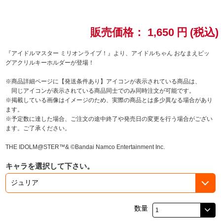
ドラゴンボール
販売価格：
1,650
円
(税込)
ラブライブ！シリーズ
『アイドルマスター ミリオンライブ！』より、アイドルちゃん おなまえビッ
グアクリルキーホルダーが登場！
ラブライブ！
※商品詳細ページに【発送条件あり】アイコンが表示されている商品は、
ラブライブ！サンシャイン‼
同じアイコンが表示されている商品同士でのみ同時注文が可能です。
※掲載している画像はイメージのため、実際の商品とは多少異なる場合があり
ます。
ラブライブ！虹ヶ咲学園スクールアイドル同好会
※予定数に達した場合、ご注文の途中終了や発売日の変更を行う場合がござい
ます。ご了承ください。
ラブライブ！スーパースター!!
THE IDOLM@STER™& ©Bandai Namco Entertainment Inc.
アイドリッシュセブン
キャラを選択して下さい。
モフモフパレード
数量