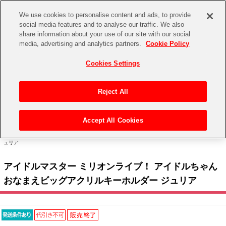
We use cookies to personalise content and ads, to provide
social media features and to analyse our traffic. We also
share information about your use of our site with our social
CHANNEL
STORE
EVENT
media, advertising and analytics partners.
Cookie Policy
グッズ
ゲーム
電子書籍
CD / Blu-ray
Cookies Settings
キャラクター
ジャンル
CHANNEL
アイドルマスターシリーズ
イベントグッズ
【重要】二段階認証設定およびID・パスワード管理のお願い
Reject All
ASOBI CHANNEL TOP
トイ・ホビー
アイドルマスター
【重要】「代金引換」決済および納品書同梱の終了のお知らせ
Accept All Cookies
STORE
トップ
生活雑貨
> キャラクター >
アイドルマスター シリーズ
>
アイドルマスター ミリオンライブ！
アイドルマスター シンデレラガールズ
> アイドルマスター ミリオンライブ！ アイドルちゃん おなまえビッグアクリルキーホルダー ジ
ュリア
ASOBI STORE TOP
グッズ
アイドルマスター ミリオンライブ！
アイドルマスター ミリオンライブ！ アイドルちゃん
ゲーム
電子書籍
アイドルマスター SideM
おなまえビッグアクリルキーホルダー ジュリア
CD / Blu-ray
アイドルマスター シャイニーカラーズ
EVENT
学園アイドルマスター