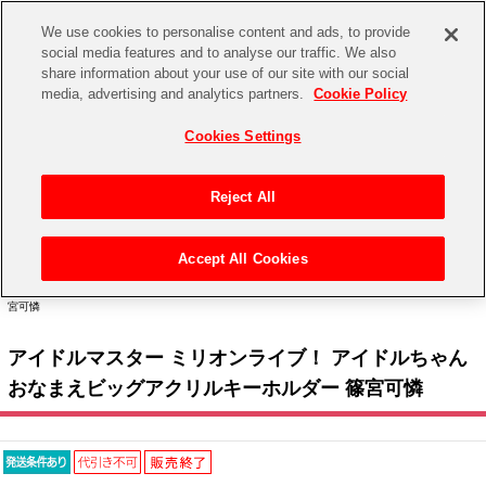
We use cookies to personalise content and ads, to provide
social media features and to analyse our traffic. We also
share information about your use of our site with our social
CHANNEL
STORE
EVENT
media, advertising and analytics partners.
Cookie Policy
グッズ
ゲーム
電子書籍
CD / Blu-ray
Cookies Settings
キャラクター
ジャンル
CHANNEL
アイドルマスターシリーズ
イベントグッズ
【重要】二段階認証設定およびID・パスワード管理のお願い
Reject All
ASOBI CHANNEL TOP
トイ・ホビー
アイドルマスター
【重要】「代金引換」決済および納品書同梱の終了のお知らせ
Accept All Cookies
STORE
トップ
生活雑貨
> キャラクター >
アイドルマスター シリーズ
>
アイドルマスター ミリオンライブ！
アイドルマスター シンデレラガールズ
> アイドルマスター ミリオンライブ！ アイドルちゃん おなまえビッグアクリルキーホルダー 篠
宮可憐
ASOBI STORE TOP
グッズ
アイドルマスター ミリオンライブ！
アイドルマスター ミリオンライブ！ アイドルちゃん
ゲーム
電子書籍
アイドルマスター SideM
おなまえビッグアクリルキーホルダー 篠宮可憐
CD / Blu-ray
アイドルマスター シャイニーカラーズ
EVENT
学園アイドルマスター