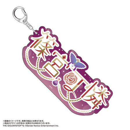
ASOBI TICKET
ASOBI STAGE
プロジェクトアイマス ヴイアライヴ
その他先行受付
テイルズ オブ シリーズ
電音部
プレミアム会員とは
鉄拳
太鼓の達人
ACE COMBAT
パックマン
ナムコクラシック
スサノオマジック
ガンダムシリーズ