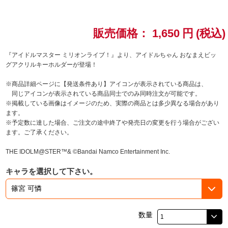
ドラゴンボール
販売価格：
1,650
円
(税込)
ラブライブ！シリーズ
『アイドルマスター ミリオンライブ！』より、アイドルちゃん おなまえビッ
グアクリルキーホルダーが登場！
ラブライブ！
※商品詳細ページに【発送条件あり】アイコンが表示されている商品は、
ラブライブ！サンシャイン‼
同じアイコンが表示されている商品同士でのみ同時注文が可能です。
※掲載している画像はイメージのため、実際の商品とは多少異なる場合があり
ます。
ラブライブ！虹ヶ咲学園スクールアイドル同好会
※予定数に達した場合、ご注文の途中終了や発売日の変更を行う場合がござい
ます。ご了承ください。
ラブライブ！スーパースター!!
THE IDOLM@STER™& ©Bandai Namco Entertainment Inc.
アイドリッシュセブン
キャラを選択して下さい。
モフモフパレード
数量