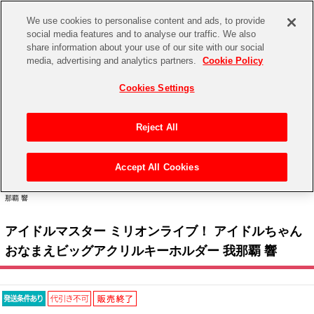
We use cookies to personalise content and ads, to provide
social media features and to analyse our traffic. We also
share information about your use of our site with our social
CHANNEL
STORE
EVENT
media, advertising and analytics partners.
Cookie Policy
グッズ
ゲーム
電子書籍
CD / Blu-ray
Cookies Settings
キャラクター
ジャンル
CHANNEL
アイドルマスターシリーズ
イベントグッズ
【重要】二段階認証設定およびID・パスワード管理のお願い
Reject All
ASOBI CHANNEL TOP
トイ・ホビー
アイドルマスター
【重要】「代金引換」決済および納品書同梱の終了のお知らせ
Accept All Cookies
STORE
トップ
生活雑貨
> キャラクター >
アイドルマスター シリーズ
>
アイドルマスター ミリオンライブ！
アイドルマスター シンデレラガールズ
> アイドルマスター ミリオンライブ！ アイドルちゃん おなまえビッグアクリルキーホルダー 我
那覇 響
ASOBI STORE TOP
グッズ
アイドルマスター ミリオンライブ！
アイドルマスター ミリオンライブ！ アイドルちゃん
ゲーム
電子書籍
アイドルマスター SideM
おなまえビッグアクリルキーホルダー 我那覇 響
CD / Blu-ray
アイドルマスター シャイニーカラーズ
EVENT
学園アイドルマスター