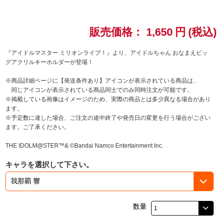
ドラゴンボール
販売価格：
1,650
円
(税込)
ラブライブ！シリーズ
『アイドルマスター ミリオンライブ！』より、アイドルちゃん おなまえビッ
グアクリルキーホルダーが登場！
ラブライブ！
※商品詳細ページに【発送条件あり】アイコンが表示されている商品は、
ラブライブ！サンシャイン‼
同じアイコンが表示されている商品同士でのみ同時注文が可能です。
※掲載している画像はイメージのため、実際の商品とは多少異なる場合があり
ます。
ラブライブ！虹ヶ咲学園スクールアイドル同好会
※予定数に達した場合、ご注文の途中終了や発売日の変更を行う場合がござい
ます。ご了承ください。
ラブライブ！スーパースター!!
THE IDOLM@STER™& ©Bandai Namco Entertainment Inc.
アイドリッシュセブン
キャラを選択して下さい。
モフモフパレード
数量