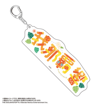
ASOBI TICKET
ASOBI STAGE
プロジェクトアイマス ヴイアライヴ
その他先行受付
テイルズ オブ シリーズ
電音部
プレミアム会員とは
鉄拳
太鼓の達人
ACE COMBAT
パックマン
ナムコクラシック
スサノオマジック
ガンダムシリーズ