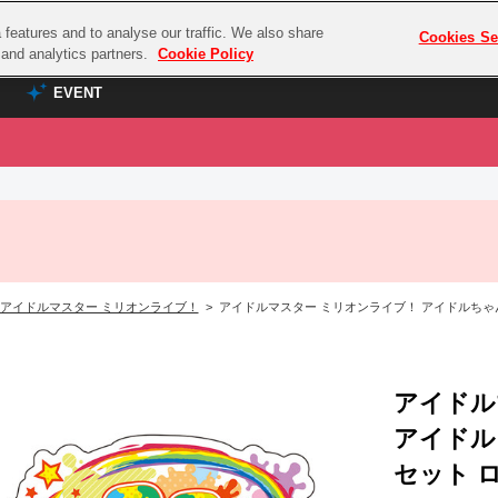
features and to analyse our traffic. We also share
プレミアム会員と
Cookies Se
g and analytics partners.
Cookie Policy
EVENT
EVENT
ラブライブ！シリーズ
プレミアム会員と
TOP
ASOBI TICKET
の達人
ラブライブ！
ラブライブ！サンシャイン‼
ASOBI STAGE
COMBAT
ラブライブ！虹ヶ咲学園スクールアイドル同好会
アイドルマスター ミリオンライブ！
> アイドルマスター ミリオンライブ！ アイドルちゃ
その他先行受付
クマン
ラブライブ！スーパースター!!
コクラシック
アイドリッシュセブン
ノオマジック
アイドル
モフモフパレード
ダムシリーズ
アイドル
ゴンボール
セット 