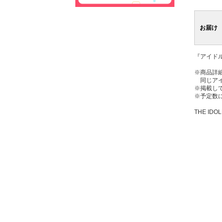
お届け
『アイド
※商品詳
同じアイ
※掲載し
※予定数
THE IDOL