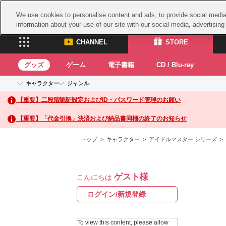
We use cookies to personalise content and ads, to provide social media 
information about your use of our site with our social media, advertisin
CHANNEL
STORE
グッズ
ゲーム
電子書籍
CD / Blu-ray
キャラクター
ジャンル
CHANNEL
STORE
【重要】二段階認証設定およびID・パスワード管理のお願い
アイドルマスターシリーズ
イベントグッズ
鉄拳
ASOBI CHANNEL TOP
ASOBI STORE 
トイ・ホビー
太鼓
アイドルマスター
【重要】「代金引換」決済および納品書同梱の終了のお知らせ
アイドルマスター シンデレラガールズ
グッズ
生活雑貨
ACE 
アイドルマスター ミリオンライブ！
トップ
> キャラクター >
アイドルマスター シリーズ
>
ゲーム
パッ
アイドルマスター SideM
アイドルマスター シャイニーカラーズ
ナム
電子書籍
学園アイドルマスター
ゲスト様
スサ
こんにちは
CD / Blu-ray
プロジェクトアイマス ヴイアライヴ
ガン
ログイン/新規登録
テイルズ オブ シリーズ
ドラ
電音部
To view this content, please allow