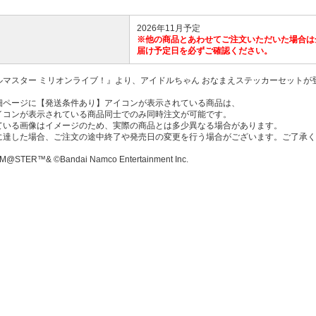
2026年11月予定
※他の商品とあわせてご注文いただいた場合は
届け予定日を必ずご確認ください。
ルマスター ミリオンライブ！』より、アイドルちゃん おなまえステッカーセットが
細ページに【発送条件あり】アイコンが表示されている商品は、
コンが表示されている商品同士でのみ同時注文が可能です。
ている画像はイメージのため、実際の商品とは多少異なる場合があります。
に達した場合、ご注文の途中終了や発売日の変更を行う場合がございます。ご了承く
M@STER™& ©Bandai Namco Entertainment Inc.