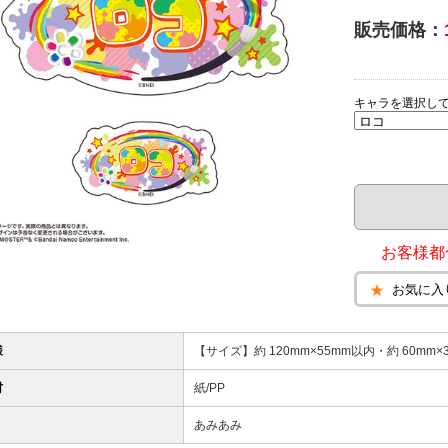
販売価格：
キャラを選択し
お客様都
お気に入
様
【サイズ】約 120mm×55mm以内・約 60mm×
材
紙/PP
あみあみ