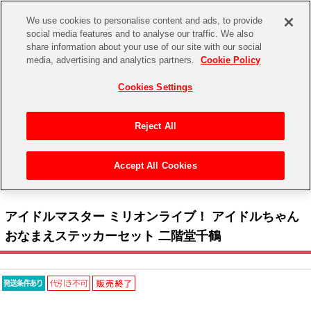
We use cookies to personalise content and ads, to provide
social media features and to analyse our traffic. We also
share information about your use of our site with our social
CHANNEL
STORE
EVENT
media, advertising and analytics partners.
Cookie Policy
グッズ
ゲーム
電子書籍
CD / Blu-ray
Cookies Settings
キャラクター
ジャンル
CHANNEL
アイドルマスターシリーズ
イベントグッズ
【重要】二段階認証設定およびID・パスワード管理のお願い
Reject All
ASOBI CHANNEL TOP
トイ・ホビー
アイドルマスター
【重要】「代金引換」決済および納品書同梱の終了のお知らせ
Accept All Cookies
STORE
トップ
生活雑貨
> キャラクター >
アイドルマスター シリーズ
>
アイドルマスター ミリオンライブ！
アイドルマスター シンデレラガールズ
> アイドルマスター ミリオンライブ！ アイドルちゃん おなまえステッカーセット 二階堂千鶴
ASOBI STORE TOP
グッズ
アイドルマスター ミリオンライブ！
アイドルマスター ミリオンライブ！ アイドルちゃん
ゲーム
電子書籍
おなまえステッカーセット 二階堂千鶴
アイドルマスター SideM
CD / Blu-ray
アイドルマスター シャイニーカラーズ
EVENT
学園アイドルマスター