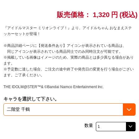
ドラゴンボール
販売価格：
1,320
円
(税込)
ラブライブ！シリーズ
『アイドルマスター ミリオンライブ！』より、アイドルちゃん おなまえステ
ッカーセットが登場！
ラブライブ！
※商品詳細ページに【発送条件あり】アイコンが表示されている商品は、
同じアイコンが表示されている商品同士でのみ同時注文が可能です。
ラブライブ！サンシャイン‼
※掲載している画像はイメージのため、実際の商品とは多少異なる場合があり
ます。
※予定数に達した場合、ご注文の途中終了や発売日の変更を行う場合がござい
ラブライブ！虹ヶ咲学園スクールアイドル同好会
ます。ご了承ください。
ラブライブ！スーパースター!!
THE IDOLM@STER™& ©Bandai Namco Entertainment Inc.
キャラを選択して下さい。
アイドリッシュセブン
モフモフパレード
数量