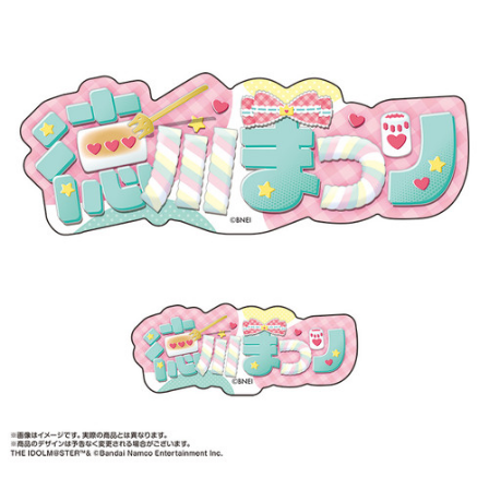
ASOBI TICKET
ASOBI STAGE
プロジェクトアイマス ヴイアライヴ
その他先行受付
テイルズ オブ シリーズ
電音部
プレミアム会員とは
鉄拳
太鼓の達人
ACE COMBAT
パックマン
ナムコクラシック
スサノオマジック
ガンダムシリーズ