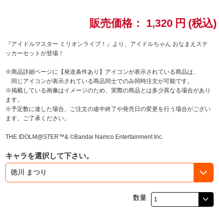
ドラゴンボール
販売価格：
1,320
円
(税込)
ラブライブ！シリーズ
『アイドルマスター ミリオンライブ！』より、アイドルちゃん おなまえステ
ッカーセットが登場！
ラブライブ！
※商品詳細ページに【発送条件あり】アイコンが表示されている商品は、
同じアイコンが表示されている商品同士でのみ同時注文が可能です。
ラブライブ！サンシャイン‼
※掲載している画像はイメージのため、実際の商品とは多少異なる場合があり
ます。
※予定数に達した場合、ご注文の途中終了や発売日の変更を行う場合がござい
ラブライブ！虹ヶ咲学園スクールアイドル同好会
ます。ご了承ください。
ラブライブ！スーパースター!!
THE IDOLM@STER™& ©Bandai Namco Entertainment Inc.
キャラを選択して下さい。
アイドリッシュセブン
モフモフパレード
数量