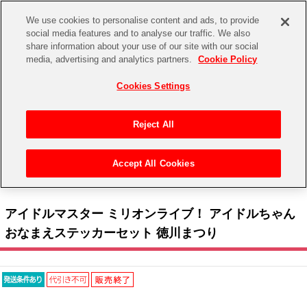
We use cookies to personalise content and ads, to provide
social media features and to analyse our traffic. We also
share information about your use of our site with our social
CHANNEL
STORE
EVENT
media, advertising and analytics partners.
Cookie Policy
グッズ
ゲーム
電子書籍
CD / Blu-ray
Cookies Settings
キャラクター
ジャンル
CHANNEL
アイドルマスターシリーズ
イベントグッズ
【重要】二段階認証設定およびID・パスワード管理のお願い
Reject All
ASOBI CHANNEL TOP
トイ・ホビー
アイドルマスター
【重要】「代金引換」決済および納品書同梱の終了のお知らせ
Accept All Cookies
STORE
トップ
生活雑貨
> キャラクター >
アイドルマスター シリーズ
>
アイドルマスター ミリオンライブ！
アイドルマスター シンデレラガールズ
> アイドルマスター ミリオンライブ！ アイドルちゃん おなまえステッカーセット 徳川まつり
ASOBI STORE TOP
グッズ
アイドルマスター ミリオンライブ！
アイドルマスター ミリオンライブ！ アイドルちゃん
ゲーム
電子書籍
おなまえステッカーセット 徳川まつり
アイドルマスター SideM
CD / Blu-ray
アイドルマスター シャイニーカラーズ
EVENT
学園アイドルマスター