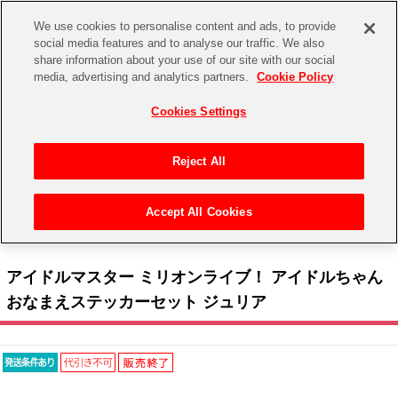
We use cookies to personalise content and ads, to provide
social media features and to analyse our traffic. We also
share information about your use of our site with our social
CHANNEL
STORE
EVENT
media, advertising and analytics partners.
Cookie Policy
グッズ
ゲーム
電子書籍
CD / Blu-ray
Cookies Settings
キャラクター
ジャンル
CHANNEL
アイドルマスターシリーズ
イベントグッズ
【重要】二段階認証設定およびID・パスワード管理のお願い
Reject All
ASOBI CHANNEL TOP
トイ・ホビー
アイドルマスター
【重要】「代金引換」決済および納品書同梱の終了のお知らせ
Accept All Cookies
STORE
トップ
生活雑貨
> キャラクター >
アイドルマスター シリーズ
>
アイドルマスター ミリオンライブ！
アイドルマスター シンデレラガールズ
> アイドルマスター ミリオンライブ！ アイドルちゃん おなまえステッカーセット ジュリア
ASOBI STORE TOP
グッズ
アイドルマスター ミリオンライブ！
アイドルマスター ミリオンライブ！ アイドルちゃん
ゲーム
電子書籍
おなまえステッカーセット ジュリア
アイドルマスター SideM
CD / Blu-ray
アイドルマスター シャイニーカラーズ
EVENT
学園アイドルマスター