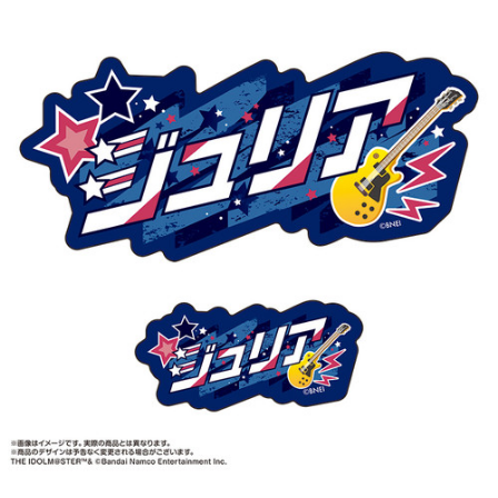
ASOBI TICKET
ASOBI STAGE
プロジェクトアイマス ヴイアライヴ
その他先行受付
テイルズ オブ シリーズ
電音部
プレミアム会員とは
鉄拳
太鼓の達人
ACE COMBAT
パックマン
ナムコクラシック
スサノオマジック
ガンダムシリーズ