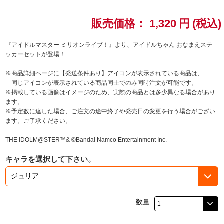
ドラゴンボール
販売価格：
1,320
円
(税込)
ラブライブ！シリーズ
『アイドルマスター ミリオンライブ！』より、アイドルちゃん おなまえステ
ッカーセットが登場！
ラブライブ！
※商品詳細ページに【発送条件あり】アイコンが表示されている商品は、
同じアイコンが表示されている商品同士でのみ同時注文が可能です。
ラブライブ！サンシャイン‼
※掲載している画像はイメージのため、実際の商品とは多少異なる場合があり
ます。
※予定数に達した場合、ご注文の途中終了や発売日の変更を行う場合がござい
ラブライブ！虹ヶ咲学園スクールアイドル同好会
ます。ご了承ください。
ラブライブ！スーパースター!!
THE IDOLM@STER™& ©Bandai Namco Entertainment Inc.
キャラを選択して下さい。
アイドリッシュセブン
モフモフパレード
数量