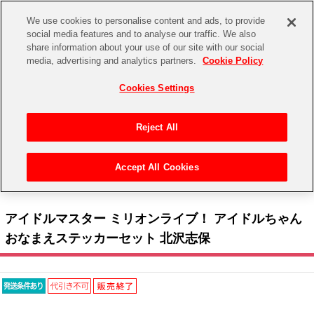
We use cookies to personalise content and ads, to provide
social media features and to analyse our traffic. We also
share information about your use of our site with our social
CHANNEL
STORE
EVENT
media, advertising and analytics partners.
Cookie Policy
グッズ
ゲーム
電子書籍
CD / Blu-ray
Cookies Settings
キャラクター
ジャンル
CHANNEL
アイドルマスターシリーズ
イベントグッズ
【重要】二段階認証設定およびID・パスワード管理のお願い
Reject All
ASOBI CHANNEL TOP
トイ・ホビー
アイドルマスター
【重要】「代金引換」決済および納品書同梱の終了のお知らせ
Accept All Cookies
STORE
トップ
生活雑貨
> キャラクター >
アイドルマスター シリーズ
>
アイドルマスター ミリオンライブ！
アイドルマスター シンデレラガールズ
> アイドルマスター ミリオンライブ！ アイドルちゃん おなまえステッカーセット 北沢志保
ASOBI STORE TOP
グッズ
アイドルマスター ミリオンライブ！
アイドルマスター ミリオンライブ！ アイドルちゃん
ゲーム
電子書籍
おなまえステッカーセット 北沢志保
アイドルマスター SideM
CD / Blu-ray
アイドルマスター シャイニーカラーズ
EVENT
学園アイドルマスター