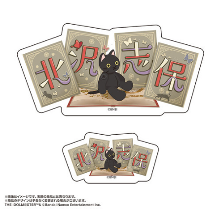
ASOBI TICKET
ASOBI STAGE
プロジェクトアイマス ヴイアライヴ
その他先行受付
テイルズ オブ シリーズ
電音部
プレミアム会員とは
鉄拳
太鼓の達人
ACE COMBAT
パックマン
ナムコクラシック
スサノオマジック
ガンダムシリーズ