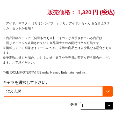
ドラゴンボール
販売価格：
1,320
円
(税込)
ラブライブ！シリーズ
『アイドルマスター ミリオンライブ！』より、アイドルちゃん おなまえステ
ッカーセットが登場！
ラブライブ！
※商品詳細ページに【発送条件あり】アイコンが表示されている商品は、
同じアイコンが表示されている商品同士でのみ同時注文が可能です。
ラブライブ！サンシャイン‼
※掲載している画像はイメージのため、実際の商品とは多少異なる場合があり
ます。
※予定数に達した場合、ご注文の途中終了や発売日の変更を行う場合がござい
ラブライブ！虹ヶ咲学園スクールアイドル同好会
ます。ご了承ください。
ラブライブ！スーパースター!!
THE IDOLM@STER™& ©Bandai Namco Entertainment Inc.
キャラを選択して下さい。
アイドリッシュセブン
モフモフパレード
数量