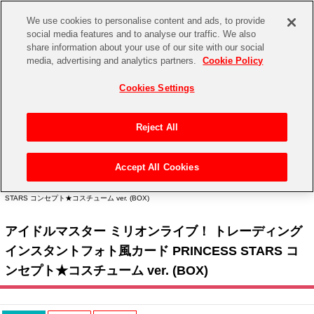
We use cookies to personalise content and ads, to provide
social media features and to analyse our traffic. We also
share information about your use of our site with our social
CHANNEL
STORE
EVENT
media, advertising and analytics partners.
Cookie Policy
グッズ
ゲーム
電子書籍
CD / Blu-ray
Cookies Settings
キャラクター
ジャンル
CHANNEL
アイドルマスターシリーズ
イベントグッズ
【重要】二段階認証設定およびID・パスワード管理のお願い
Reject All
ASOBI CHANNEL TOP
トイ・ホビー
アイドルマスター
【重要】「代金引換」決済および納品書同梱の終了のお知らせ
Accept All Cookies
STORE
トップ
生活雑貨
> キャラクター >
アイドルマスター シリーズ
>
アイドルマスター ミリオンライブ！
アイドルマスター シンデレラガールズ
> アイドルマスター ミリオンライブ！ トレーディングインスタントフォト風カード PRINCESS
STARS コンセプト★コスチューム ver. (BOX)
ASOBI STORE TOP
グッズ
アイドルマスター ミリオンライブ！
アイドルマスター ミリオンライブ！ トレーディング
ゲーム
電子書籍
アイドルマスター SideM
インスタントフォト風カード PRINCESS STARS コ
CD / Blu-ray
ンセプト★コスチューム ver. (BOX)
アイドルマスター シャイニーカラーズ
EVENT
学園アイドルマスター