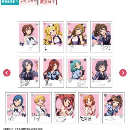
ASOBI TICKET
ASOBI STAGE
プロジェクトアイマス ヴイアライヴ
その他先行受付
テイルズ オブ シリーズ
電音部
プレミアム会員とは
鉄拳
太鼓の達人
ACE COMBAT
パックマン
ナムコクラシック
スサノオマジック
ガンダムシリーズ