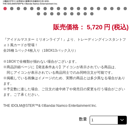
ドラゴンボール
ラブライブ！シリーズ
販売価格：
5,720
円
(税込)
ラブライブ！
『アイドルマスター ミリオンライブ！』より、トレーディングインスタントフ
ォト風カードが登場！
全26種 1パック4枚入り（1BOX13パック入り）
ラブライブ！サンシャイン‼
※1BOXで全種類が揃わない場合がございます。
ラブライブ！虹ヶ咲学園スクールアイドル同好会
※商品詳細ページに【発送条件あり】アイコンが表示されている商品は、
同じアイコンが表示されている商品同士でのみ同時注文が可能です。
※掲載している画像はイメージのため、実際の商品とは多少異なる場合があり
ラブライブ！スーパースター!!
ます。
※予定数に達した場合、ご注文の途中終了や発売日の変更を行う場合がござい
アイドリッシュセブン
ます。ご了承ください。
THE IDOLM@STER™& ©Bandai Namco Entertainment Inc.
モフモフパレード
数量