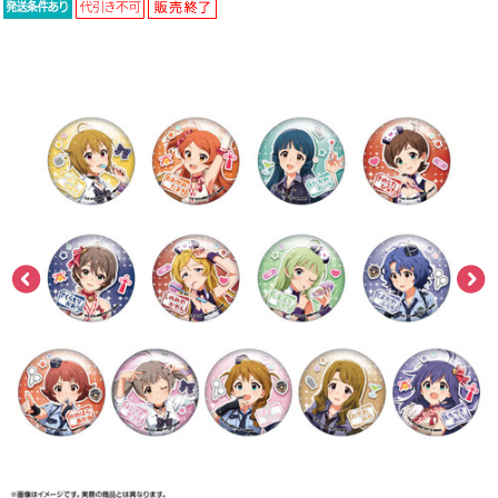
ASOBI TICKET
ASOBI STAGE
プロジェクトアイマス ヴイアライヴ
その他先行受付
テイルズ オブ シリーズ
電音部
プレミアム会員とは
鉄拳
太鼓の達人
ACE COMBAT
パックマン
ナムコクラシック
スサノオマジック
ガンダムシリーズ