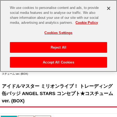
We use cookies to personalise content and ads, to provide
social media features and to analyse our traffic. We also
share information about your use of our site with our social
CHANNEL
STORE
EVENT
media, advertising and analytics partners.
Cookie Policy
グッズ
ゲーム
電子書籍
CD / Blu-ray
Cookies Settings
キャラクター
ジャンル
CHANNEL
アイドルマスターシリーズ
イベントグッズ
【重要】二段階認証設定およびID・パスワード管理のお願い
Reject All
ASOBI CHANNEL TOP
トイ・ホビー
アイドルマスター
【重要】「代金引換」決済および納品書同梱の終了のお知らせ
Accept All Cookies
STORE
トップ
生活雑貨
> キャラクター >
アイドルマスター シリーズ
>
アイドルマスター ミリオンライブ！
アイドルマスター シンデレラガールズ
> アイドルマスター ミリオンライブ！ トレーディング缶バッジ ANGEL STARS コンセプト★コ
スチューム ver. (BOX)
ASOBI STORE TOP
グッズ
アイドルマスター ミリオンライブ！
アイドルマスター ミリオンライブ！ トレーディング
ゲーム
電子書籍
アイドルマスター SideM
缶バッジ ANGEL STARS コンセプト★コスチューム
CD / Blu-ray
ver. (BOX)
アイドルマスター シャイニーカラーズ
EVENT
学園アイドルマスター