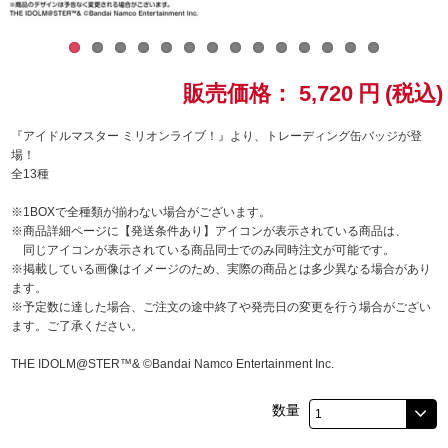
ドラゴンボール
ラブライブ！シリーズ
販売価格：
5,720
円
(税込)
ラブライブ！
『アイドルマスター ミリオンライブ！』より、トレーディング缶バッジが登
場！
全13種
ラブライブ！サンシャイン‼
※1BOXで全種類が揃わない場合がございます。
ラブライブ！虹ヶ咲学園スクールアイドル同好会
※商品詳細ページに【発送条件あり】アイコンが表示されている商品は、
同じアイコンが表示されている商品同士でのみ同時注文が可能です。
※掲載している画像はイメージのため、実際の商品とは多少異なる場合があり
ラブライブ！スーパースター!!
ます。
※予定数に達した場合、ご注文の途中終了や発売日の変更を行う場合がござい
アイドリッシュセブン
ます。ご了承ください。
THE IDOLM@STER™& ©Bandai Namco Entertainment Inc.
モフモフパレード
数量