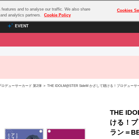
features and to analyse our traffic. We also share
プレミアム会員と
Cookies Se
g and analytics partners.
Cookie Policy
EVENT
EVENT
ラブライブ！シリーズ
プレミアム会員と
TOP
ASOBI TICKET
の達人
ラブライブ！
ラブライブ！サンシャイン‼
ASOBI STAGE
COMBAT
ラブライブ！虹ヶ咲学園スクールアイドル同好会
ロデューサーカード 第2弾 > THE IDOLM@STER SideM かざして聴ける！プロデューサ
その他先行受付
クマン
ラブライブ！スーパースター!!
コクラシック
アイドリッシュセブン
ノオマジック
THE ID
モフモフパレード
ダムシリーズ
ける！プ
ゴンボール
ラン＝BB