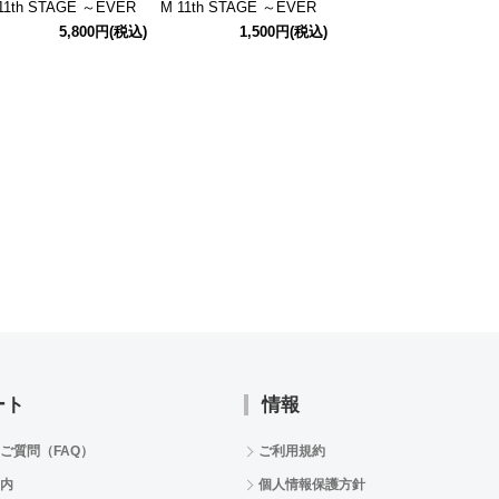
11th STAGE ～EVER
M 11th STAGE ～EVER
M 11th STAGE ～EVER
VER＠FTER～ 公式パ
EVER＠FTER～ 公式ア
EVER＠FTER～ 公式ア
5,800円
(税込)
1,500円
(税込)
1,500円
(税込
フレット
クリルスタンド(天道 輝)
クリルスタンド(渡辺 み
のり)
ート
情報
ご質問（FAQ）
ご利用規約
内
個人情報保護方針