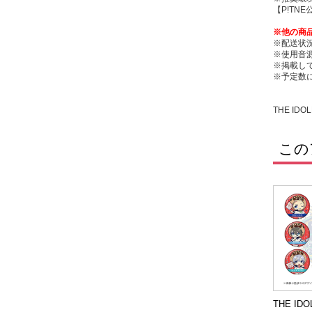
【P!TN
※他の商
※配送状
※使用音
※掲載し
※予定数
THE IDOL
この
THE IDO