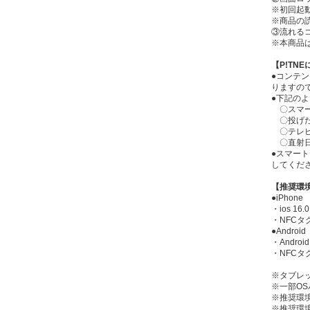
※初回起
※商品の
③流れる
※本商品
【P!TN
●コンテ
りますの
●下記の
〇スマー
〇投げた
〇テレビ
〇直射日
●スマー
してくだ
【推奨環
●iPhone
・ios 16
・NFC
●Android
・Androi
・NFC
※タブレッ
※一部O
※推奨環
※推奨環