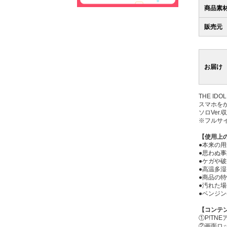
商品素
販売元
お届け
THE I
スマホを
ソロVer.収
※フルサ
【使用上
●本来の
●思わぬ
●ケガや
●高温多
●商品の
●汚れた
●ベンジ
【コンテ
①P!TN
②画面ロ