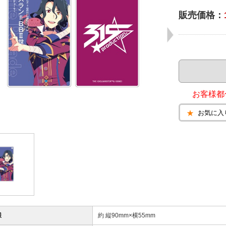
販売価格：
お客様都
お気に入
様
約 縦90mm×横55mm