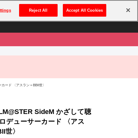
は
ログイン・新規登録
ttings
Reject All
Accept All Cookies
は
ーカード 〈アスラン＝BBII世〉
OLM@STER SideM かざして聴
ロデューサーカード 〈アス
II世〉