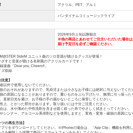
材
アクリル、PET、アルミ
バンダイナムコミュージックライブ
2026年9月上旬以降順次
※他の商品とあわせてご注文いただいた場合は
届け予定日を必ずご確認ください。
DOLM@STER SideM ユニット曲のソロ音源が聴けるグッズが登場！
かざすと音楽が聴ける名刺風のアクリルカードです！
録楽曲「Dear you, Cheers!!」
イズ収録
の注意】
用途以外で使用しないでください。
事故のおそれがありますので、乳幼児または小さなお子様には絶対に与えないでくだ
破損の原因になることがありますので、重いものをぶら下げたり、無理に引っ張った
湿、直射日光を避け、お子様の手の届かないところに保管してください。
特性上、とがった部分があります。取り扱いには十分ご注意ください。
場合は、水や薄めた中性洗剤を含ませ固く絞った布でやさしく拭きとってください。
ンやシンナー、アルコール系溶剤などを使用しますと、変色・変形・破損の原因にな
ンツの再生方法】
Eアプリをダウンロードしてください。※iPhoneの場合は、「App Clip」機能
ックを解除した状態で商品にスマートフォンをかざしてください。