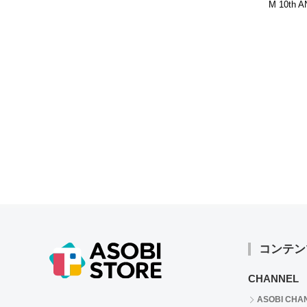
M 10th 
MEETIN
SUNDAE
ディング
こやきve
コンテン
CHANNEL
ASOBI CHA