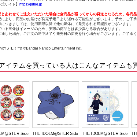
E公式サイト】
https://pitne.jp
品とあわせてご注文いただいた場合は全商品が揃ってからの発送となるため、各商品
況により、商品のお届けが発売予定日より遅れる可能性がございます。予め、ご了承
源につきましては、使用期限以降で他の媒体にて発売される可能性がございます。
ている画像はイメージのため、実際の商品とは多少異なる場合があります。
に達した場合、ご注文の途中終了や発売日の変更を行う場合がございます。ご了承く
M@STER™& ©Bandai Namco Entertainment Inc.
アイテムを買っている人はこんなアイテムも
LM@STER Side
THE IDOLM@STER Side
THE IDOLM@STER Side
TH