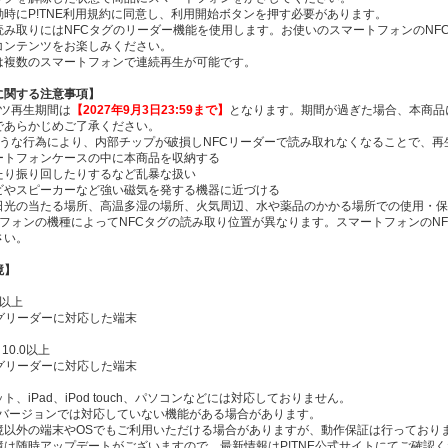
動時にP!TNE利用規約に同意し、利用開始ボタンを押す必要があります。
読み取りにはNFCタグのリーダー機能を使用します。お使いのスマートフォンのNF
コンテンツをお楽しみください。
は複数のスマートフォンで連続再生が可能です。
Eに関する注意事項】
ンツ再生期間は
【2027年9月3日23:59まで】
となります。期間が過ぎた場合、本商品
であらかじめご了承ください。
ような行為により、内部チップが破損しNFCリーダーで読み取れなくなることで、
トフォンケースの中に本商品を収納する
り振り回したりするなど乱暴な扱い
やスピーカーなど強い磁気を発する機器に近づける
光の当たる場所、高温多湿の場所、火気周辺、水や薬品のかかる場所での使用・保
トフォンの機種によってNFCタグの読み取り位置が異なります。スマートフォンのN
さい。
境】
.0以上
タグリーダーに対応した端末
d 10.0以上
タグリーダーに対応した端末
ト、iPad、iPod touch、パソコンなどには対応しておりません。
Sバージョンでは対応していない機能がある場合があります。
境以外の端末やOSでもご利用いただける場合がありますが、動作保証は行っており
境は随時アップデートがございますので、最新情報はP!TNE公式サイトにてご確認