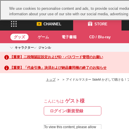
We use cookies to personalise content and ads, to provide social media 
information about your use of our site with our social media, advertisin
CHANNEL
STORE
グッズ
ゲーム
電子書籍
CD / Blu-ray
キャラクター
ジャンル
CHANNEL
STORE
【重要】二段階認証設定およびID・パスワード管理のお願い
アイドルマスターシリーズ
イベントグッズ
鉄拳
ASOBI CHANNEL TOP
ASOBI STORE 
トイ・ホビー
太鼓
アイドルマスター
【重要】「代金引換」決済および納品書同梱の終了のお知らせ
アイドルマスター シンデレラガールズ
グッズ
生活雑貨
ACE 
アイドルマスター ミリオンライブ！
トップ
>
> アイドルマスター SideM かざして聴ける！プ
ゲーム
パッ
アイドルマスター SideM
アイドルマスター シャイニーカラーズ
ナム
電子書籍
学園アイドルマスター
ゲスト様
スサ
こんにちは
CD / Blu-ray
プロジェクトアイマス ヴイアライヴ
ガン
ログイン/新規登録
テイルズ オブ シリーズ
ドラ
電音部
To view this content, please allow