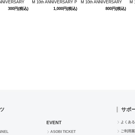
ANNIVERSARY
M 10th ANNIVERSARY P
M 10th ANNIVERSARY
M 
G ～P@SSION
@SSION TOUR 公式リン
MEETING ～P@SSION
E
300円
(税込)
1,000円
(税込)
800円
(税込)
!!!～ 公式トレー
グライト【アスラン】
UP!!!～ 公式クリアカー
ン
ミニ缶バッジ た
ド 【アスラン】
r.A【全9種】
ツ
サポ
EVENT
よくある
ご利用案
NNEL
ASOBI TICKET