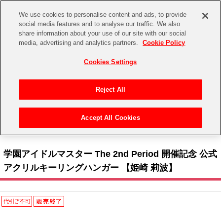
We use cookies to personalise content and ads, to provide
social media features and to analyse our traffic. We also
share information about your use of our site with our social
CHANNEL
STORE
EVENT
media, advertising and analytics partners.
Cookie Policy
グッズ
ゲーム
電子書籍
CD / Blu-ray
Cookies Settings
キャラクター
ジャンル
CHANNEL
アイドルマスターシリーズ
イベントグッズ
【重要】二段階認証設定およびID・パスワード管理のお願い
Reject All
ASOBI CHANNEL TOP
トイ・ホビー
アイドルマスター
【重要】「代金引換」決済および納品書同梱の終了のお知らせ
Accept All Cookies
STORE
トップ
生活雑貨
> キャラクター >
アイドルマスター シリーズ
>
学園アイドルマスター
> 学園アイド
アイドルマスター シンデレラガールズ
ルマスター The 2nd Period 開催記念 公式アクリルキーリングハンガー 【姫崎 莉波】
ASOBI STORE TOP
グッズ
アイドルマスター ミリオンライブ！
学園アイドルマスター The 2nd Period 開催記念 公式
ゲーム
電子書籍
アクリルキーリングハンガー 【姫崎 莉波】
アイドルマスター SideM
CD / Blu-ray
アイドルマスター シャイニーカラーズ
EVENT
学園アイドルマスター