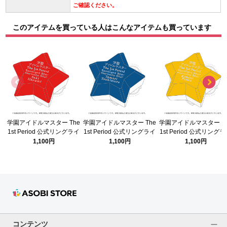
ご確認ください。
このアイテムを買っている人はこんなアイテムも買っています
学園アイドルマスター The
学園アイドルマスター The
学園アイドルマスター Th
1st Period 公式リングライ
1st Period 公式リングライ
1st Period 公式リング
ト(花海 咲季)
ト(月村 手毬)
ト(藤田 ことね)
1,100円
1,100円
1,100円
コンテンツ