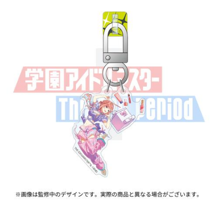
ASOBI TICKET
ASOBI STAGE
プロジェクトアイマス ヴイアライヴ
その他先行受付
テイルズ オブ シリーズ
電音部
プレミアム会員とは
鉄拳
太鼓の達人
ACE COMBAT
パックマン
ナムコクラシック
スサノオマジック
ガンダムシリーズ