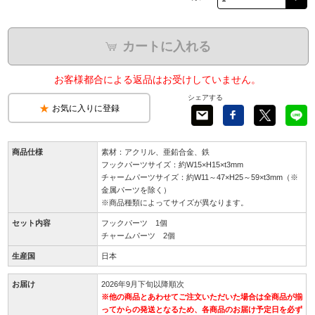
カートに入れる
お客様都合による返品はお受けしていません。
シェアする
お気に入りに登録
商品仕様
素材：アクリル、亜鉛合金、鉄
フックパーツサイズ：約W15×H15×t3mm
チャームパーツサイズ：約W11～47×H25～59×t3mm（※
金属パーツを除く）
※商品種類によってサイズが異なります。
セット内容
フックパーツ 1個
チャームパーツ 2個
生産国
日本
お届け
2026年9月下旬以降順次
※他の商品とあわせてご注文いただいた場合は全商品が揃
ってからの発送となるため、各商品のお届け予定日を必ず