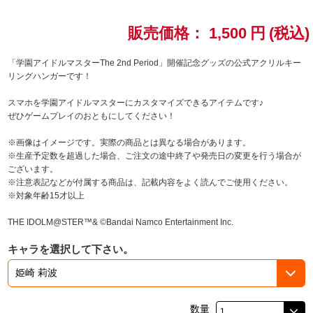
ドラゴンボール
販売価格：
1,500
円
(税込)
ラブライブ！シリーズ
「学園アイドルマスターThe 2nd Period」開催記念グッズの公式アクリルキー
リングハンガーです！
ラブライブ！
スマホを学園アイドルマスターにカスタマイズできるアイテムです♪
ぜひゲームプレイのおともにしてください！
ラブライブ！サンシャイン‼
※画像はイメージです。実際の商品とは異なる場合があります。
※生産予定数を超過した場合、ご注文の途中終了や発売日の変更を行う場合が
ラブライブ！虹ヶ咲学園スクールアイドル同好会
ございます。
※注意表記などが付属する商品は、記載内容をよく読んでご使用ください。
ラブライブ！スーパースター!!
※対象年齢15才以上
THE IDOLM@STER™& ©Bandai Namco Entertainment Inc.
アイドリッシュセブン
キャラを選択して下さい。
モフモフパレード
数量