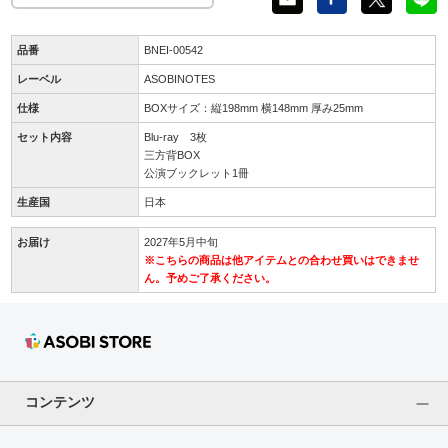
品番
BNEI-00542
レーベル
ASOBINOTES
仕様
BOXサイズ：縦198mm 横148mm 厚み25mm
セット内容
Blu-ray 3枚
三方背BOX
公演ブックレット1冊
生産国
日本
お届け
2027年5月中旬
※こちらの商品は他アイテムとの合わせ買いはできませ
ん。予めご了承ください。
コンテンツ