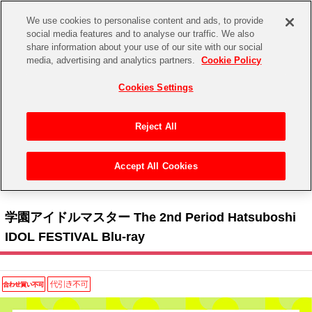
We use cookies to personalise content and ads, to provide
social media features and to analyse our traffic. We also
share information about your use of our site with our social
CHANNEL
STORE
EVENT
media, advertising and analytics partners.
Cookie Policy
グッズ
ゲーム
電子書籍
CD / Blu-ray
Cookies Settings
キャラクター
ジャンル
CHANNEL
アイドルマスターシリーズ
イベントグッズ
【重要】二段階認証設定およびID・パスワード管理のお願い
Reject All
ASOBI CHANNEL TOP
トイ・ホビー
アイドルマスター
【重要】「代金引換」決済および納品書同梱の終了のお知らせ
Accept All Cookies
STORE
トップ
生活雑貨
> キャラクター >
アイドルマスター シリーズ
>
学園アイドルマスター
> 学園アイド
アイドルマスター シンデレラガールズ
ルマスター The 2nd Period Hatsuboshi IDOL FESTIVAL Blu-ray
ASOBI STORE TOP
グッズ
アイドルマスター ミリオンライブ！
学園アイドルマスター The 2nd Period Hatsuboshi
ゲーム
電子書籍
IDOL FESTIVAL Blu-ray
アイドルマスター SideM
CD / Blu-ray
アイドルマスター シャイニーカラーズ
EVENT
学園アイドルマスター