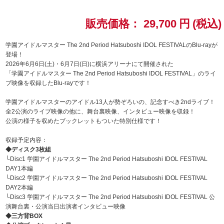
ドラゴンボール
販売価格：
29,700
円
(税込)
ラブライブ！シリーズ
学園アイドルマスター The 2nd Period Hatsuboshi IDOL FESTIVALのBlu-rayが
登場！
2026年6月6日(土)・6月7日(日)に横浜アリーナにて開催された
ラブライブ！
「学園アイドルマスター The 2nd Period Hatsuboshi IDOL FESTIVAL」のライ
ブ映像を収録したBlu-rayです！
ラブライブ！サンシャイン‼
学園アイドルマスターのアイドル13人が勢ぞろいの、記念すべき2ndライブ！
全2公演のライブ映像の他に、舞台裏映像、インタビュー映像を収録！
ラブライブ！虹ヶ咲学園スクールアイドル同好会
公演の様子を収めたブックレットもついた特別仕様です！
ラブライブ！スーパースター!!
収録予定内容：
◆ディスク3枚組
└Disc1 学園アイドルマスター The 2nd Period Hatsuboshi IDOL FESTIVAL
アイドリッシュセブン
DAY1本編
└Disc2 学園アイドルマスター The 2nd Period Hatsuboshi IDOL FESTIVAL
モフモフパレード
DAY2本編
└Disc3 学園アイドルマスター The 2nd Period Hatsuboshi IDOL FESTIVAL 公
演舞台裏・公演当日出演者インタビュー映像
◆三方背BOX