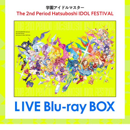
ASOBI TICKET
ASOBI STAGE
プロジェクトアイマス ヴイアライヴ
その他先行受付
テイルズ オブ シリーズ
電音部
プレミアム会員とは
鉄拳
太鼓の達人
ACE COMBAT
パックマン
ナムコクラシック
スサノオマジック
ガンダムシリーズ