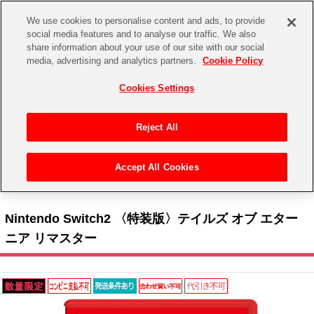
We use cookies to personalise content and ads, to provide
social media features and to analyse our traffic. We also
share information about your use of our site with our social
CHANNEL
STORE
EVENT
media, advertising and analytics partners.
Cookie Policy
グッズ
ゲーム
電子書籍
CD / Blu-ray
Cookies Settings
キャラクター
ジャンル
CHANNEL
アイドルマスターシリーズ
イベントグッズ
【重要】二段階認証設定およびID・パスワード管理のお願い
Reject All
ASOBI CHANNEL TOP
トイ・ホビー
アイドルマスター
【重要】「代金引換」決済および納品書同梱の終了のお知らせ
Accept All Cookies
STORE
トップ
生活雑貨
> キャラクター >
テイルズ オブ シリーズ
> Nintendo Switch2 〈特装版〉テイルズ オ
アイドルマスター シンデレラガールズ
ブ エターニア リマスター
ASOBI STORE TOP
グッズ
アイドルマスター ミリオンライブ！
Nintendo Switch2 〈特装版〉テイルズ オブ エター
ゲーム
電子書籍
ニア リマスター
アイドルマスター SideM
CD / Blu-ray
アイドルマスター シャイニーカラーズ
EVENT
学園アイドルマスター