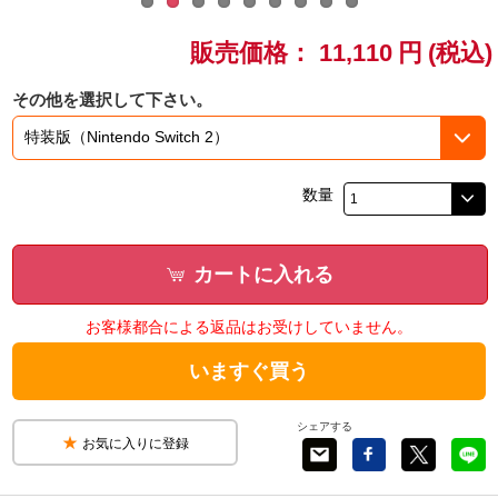
ドラゴンボール
販売価格：
11,110
円
(税込)
ラブライブ！シリーズ
その他を選択して下さい。
ラブライブ！
数量
ラブライブ！サンシャイン‼
ラブライブ！虹ヶ咲学園スクールアイドル同好会
カートに入れる
ラブライブ！スーパースター!!
お客様都合による返品はお受けしていません。
アイドリッシュセブン
いますぐ買う
モフモフパレード
シェアする
お気に入りに登録