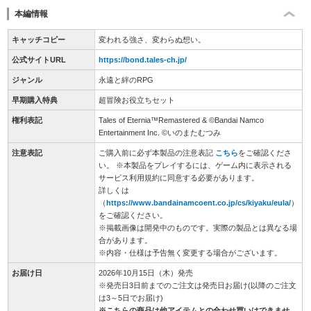
本編情報
キャッチコピー
変われる強さ、変わらぬ想い。
公式サイトURL
https://bond.tales-ch.jp/
ジャンル
永遠と絆のRPG
早期購入特典
超冒険お役立ちセット
権利表記
Tales of Eternia™Remastered & ©Bandai Namco
Entertainment Inc. ©いのまたむつみ
注意表記
ご購入前に必ず本製品の注意表記
こちら
をご確認くださ
い。 ※本製品をプレイするには、ゲーム内に表示される
サービス利用規約に同意する必要があります。
詳しくは
（
https://www.bandainamcoent.co.jp/cs/kiyaku/eula/
）
をご確認ください。
※掲載画像は開発中のものです。実際の製品とは異なる場
合があります。
※内容・仕様は予告無く変更する場合がございます。
お届け日
2026年10月15日（木）発売
※発売日3日前までのご注文は発売日お届け(以降のご注文
は3～5日でお届け)
※こちらの商品は他アイテムとの合わせ買いはできませ