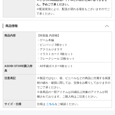
ん。予めご了承ください。
※配送状況により、配送が遅れる場合もございますのでご
了承ください。
商品情報
商品内容
【特装版 内容物】
・ゲーム本編
・ピンバッジ 3個セット
・アクリルジオラマ
・イラストカード 8枚セット
・フレークシール 13枚セット
ASOBI STORE購入特
・A3半裁ポスター6枚セット
典
注意表記
※製品ではない、箱、ビニールなどの商品に付属する保護
材の破れ・破損に関しては、交換をお断りしておりますの
でご了承ください。
※各商品の一部アイテムは15歳以上対象のアイテムが同
梱されております。ご購入時はご注意ください。
サイズ・仕様
仕様は
こちら
をご確認ください。