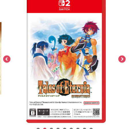
ASOBI TICKET
ASOBI STAGE
プロジェクトアイマス ヴイアライヴ
その他先行受付
テイルズ オブ シリーズ
電音部
プレミアム会員とは
鉄拳
太鼓の達人
ACE COMBAT
パックマン
ナムコクラシック
スサノオマジック
ガンダムシリーズ