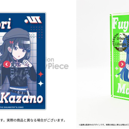
ASOBI TICKET
ASOBI STAGE
プロジェクトアイマス ヴイアライヴ
その他先行受付
テイルズ オブ シリーズ
電音部
プレミアム会員とは
鉄拳
太鼓の達人
ACE COMBAT
パックマン
ナムコクラシック
スサノオマジック
ガンダムシリーズ