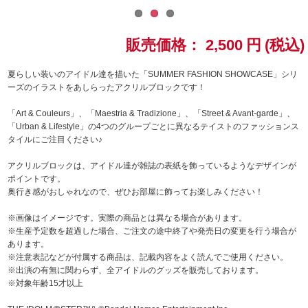
ドラゴンボール
販売価格：
2,500
円
(税込)
ラブライブ！シリーズ
夏らしい装いのアイドル達を描いた「SUMMER FASHION SHOWCASE」シリ
ーズのイラストをあしらったアクリルブロックです！
ラブライブ！
「Art & Couleurs」、「Maestria & Tradizione」、「Street & Avant-garde」、
ラブライブ！サンシャイン‼
「Urban & Lifestyle」の4つのグループごとに異なるテイストのファッションス
タイルにご注目ください♪
ラブライブ！虹ヶ咲学園スクールアイドル同好会
アクリルブロックは、アイドル達が雑誌の表紙を飾っているようなデザインが
ポイントです。
ラブライブ！スーパースター!!
奥行き感がおしゃれなので、ぜひお部屋に飾ってお楽しみください！
※画像はイメージです。実際の商品とは異なる場合があります。
アイドリッシュセブン
※生産予定数を超過した場合、ご注文の途中終了や発売日の変更を行う場合が
あります。
モフモフパレード
※注意表記などが付属する商品は、記載内容をよく読んでご使用ください。
※出演の有無に関わらず、全アイドルのグッズを販売しております。
※対象年齢15才以上