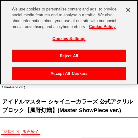
We use cookies to personalise content and ads, to provide
social media features and to analyse our traffic. We also
share information about your use of our site with our social
CHANNEL
STORE
EVENT
media, advertising and analytics partners.
Cookie Policy
グッズ
ゲーム
電子書籍
CD / Blu-ray
Cookies Settings
キャラクター
ジャンル
CHANNEL
アイドルマスターシリーズ
イベントグッズ
【重要】二段階認証設定およびID・パスワード管理のお願い
Reject All
ASOBI CHANNEL TOP
トイ・ホビー
アイドルマスター
【重要】「代金引換」決済および納品書同梱の終了のお知らせ
Accept All Cookies
STORE
トップ
生活雑貨
> キャラクター >
アイドルマスター シリーズ
>
アイドルマスター シャイニーカラー
アイドルマスター シンデレラガールズ
ズ
> アイドルマスター シャイニーカラーズ 公式アクリルブロック【風野灯織】(Master
ShowPiece ver.)
ASOBI STORE TOP
グッズ
アイドルマスター ミリオンライブ！
アイドルマスター シャイニーカラーズ 公式アクリル
ゲーム
電子書籍
アイドルマスター SideM
ブロック【風野灯織】(Master ShowPiece ver.)
CD / Blu-ray
アイドルマスター シャイニーカラーズ
EVENT
学園アイドルマスター