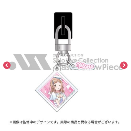
ASOBI TICKET
ASOBI STAGE
プロジェクトアイマス ヴイアライヴ
その他先行受付
テイルズ オブ シリーズ
電音部
プレミアム会員とは
鉄拳
太鼓の達人
ACE COMBAT
パックマン
ナムコクラシック
スサノオマジック
ガンダムシリーズ