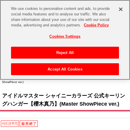
We use cookies to personalise content and ads, to provide
social media features and to analyse our traffic. We also
share information about your use of our site with our social
CHANNEL
STORE
EVENT
media, advertising and analytics partners.
Cookie Policy
グッズ
ゲーム
電子書籍
CD / Blu-ray
Cookies Settings
キャラクター
ジャンル
CHANNEL
アイドルマスターシリーズ
イベントグッズ
【重要】二段階認証設定およびID・パスワード管理のお願い
Reject All
ASOBI CHANNEL TOP
トイ・ホビー
アイドルマスター
【重要】「代金引換」決済および納品書同梱の終了のお知らせ
Accept All Cookies
STORE
トップ
生活雑貨
> キャラクター >
アイドルマスター シリーズ
>
アイドルマスター シャイニーカラー
アイドルマスター シンデレラガールズ
ズ
> アイドルマスター シャイニーカラーズ 公式キーリングハンガー【櫻木真乃】(Master
ShowPiece ver.)
ASOBI STORE TOP
グッズ
アイドルマスター ミリオンライブ！
アイドルマスター シャイニーカラーズ 公式キーリン
ゲーム
電子書籍
アイドルマスター SideM
グハンガー【櫻木真乃】(Master ShowPiece ver.)
CD / Blu-ray
アイドルマスター シャイニーカラーズ
EVENT
学園アイドルマスター