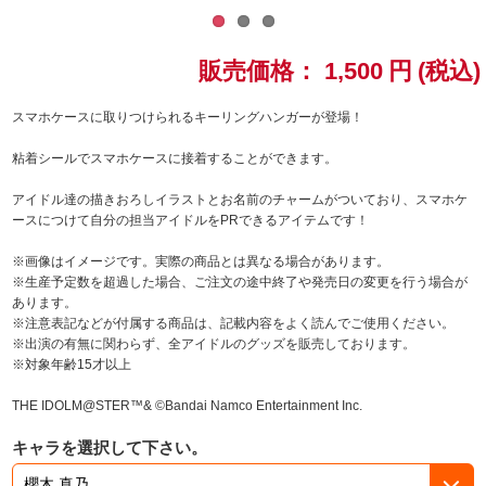
ドラゴンボール
販売価格：
1,500
円
(税込)
ラブライブ！シリーズ
スマホケースに取りつけられるキーリングハンガーが登場！
ラブライブ！
粘着シールでスマホケースに接着することができます。
ラブライブ！サンシャイン‼
アイドル達の描きおろしイラストとお名前のチャームがついており、スマホケ
ースにつけて自分の担当アイドルをPRできるアイテムです！
ラブライブ！虹ヶ咲学園スクールアイドル同好会
※画像はイメージです。実際の商品とは異なる場合があります。
※生産予定数を超過した場合、ご注文の途中終了や発売日の変更を行う場合が
ラブライブ！スーパースター!!
あります。
※注意表記などが付属する商品は、記載内容をよく読んでご使用ください。
※出演の有無に関わらず、全アイドルのグッズを販売しております。
アイドリッシュセブン
※対象年齢15才以上
モフモフパレード
THE IDOLM@STER™& ©Bandai Namco Entertainment Inc.
キャラを選択して下さい。