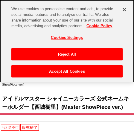
We use cookies to personalise content and ads, to provide
social media features and to analyse our traffic. We also
share information about your use of our site with our social
CHANNEL
STORE
EVENT
media, advertising and analytics partners.
Cookie Policy
グッズ
ゲーム
電子書籍
CD / Blu-ray
Cookies Settings
キャラクター
ジャンル
CHANNEL
アイドルマスターシリーズ
イベントグッズ
【重要】二段階認証設定およびID・パスワード管理のお願い
Reject All
ASOBI CHANNEL TOP
トイ・ホビー
アイドルマスター
【重要】「代金引換」決済および納品書同梱の終了のお知らせ
Accept All Cookies
STORE
トップ
生活雑貨
> キャラクター >
アイドルマスター シリーズ
>
アイドルマスター シャイニーカラー
アイドルマスター シンデレラガールズ
ズ
> アイドルマスター シャイニーカラーズ 公式ネームキーホルダー【西城樹里】(Master
ShowPiece ver.)
ASOBI STORE TOP
グッズ
アイドルマスター ミリオンライブ！
アイドルマスター シャイニーカラーズ 公式ネームキ
ゲーム
電子書籍
アイドルマスター SideM
ーホルダー【西城樹里】(Master ShowPiece ver.)
CD / Blu-ray
アイドルマスター シャイニーカラーズ
EVENT
学園アイドルマスター