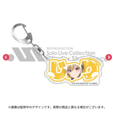
ASOBI TICKET
ASOBI STAGE
プロジェクトアイマス ヴイアライヴ
その他先行受付
テイルズ オブ シリーズ
電音部
プレミアム会員とは
鉄拳
太鼓の達人
ACE COMBAT
パックマン
ナムコクラシック
スサノオマジック
ガンダムシリーズ