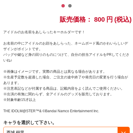
ドラゴンボール
販売価格：
800
円
(税込)
ラブライブ！シリーズ
アイドルのお名前をあしらったキーホルダーです！
ラブライブ！
お名前の中にアイドルのお顔をあしらった、ネームボード風のかわいらしいデ
ザインがポイントです。
ラブライブ！サンシャイン‼
バッグや鍵など身の回りのものにつけて、自分の担当アイドルをPRしてくださ
いね♪
ラブライブ！虹ヶ咲学園スクールアイドル同好会
※画像はイメージです。実際の商品とは異なる場合があります。
※生産予定数を超過した場合、ご注文の途中終了や発売日の変更を行う場合が
ラブライブ！スーパースター!!
あります。
※注意表記などが付属する商品は、記載内容をよく読んでご使用ください。
※出演の有無に関わらず、全アイドルのグッズを販売しております。
アイドリッシュセブン
※対象年齢15才以上
モフモフパレード
THE IDOLM@STER™& ©Bandai Namco Entertainment Inc.
キャラを選択して下さい。