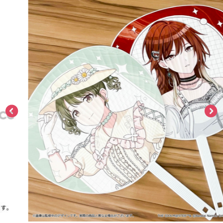
ASOBI TICKET
ASOBI STAGE
プロジェクトアイマス ヴイアライヴ
その他先行受付
テイルズ オブ シリーズ
電音部
プレミアム会員とは
鉄拳
太鼓の達人
ACE COMBAT
パックマン
ナムコクラシック
スサノオマジック
ガンダムシリーズ