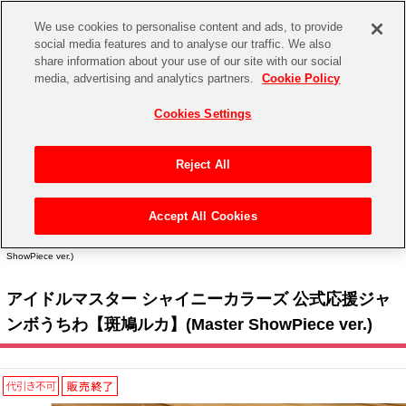
We use cookies to personalise content and ads, to provide
social media features and to analyse our traffic. We also
share information about your use of our site with our social
CHANNEL
STORE
EVENT
media, advertising and analytics partners.
Cookie Policy
グッズ
ゲーム
電子書籍
CD / Blu-ray
Cookies Settings
キャラクター
ジャンル
CHANNEL
アイドルマスターシリーズ
イベントグッズ
【重要】二段階認証設定およびID・パスワード管理のお願い
Reject All
ASOBI CHANNEL TOP
トイ・ホビー
アイドルマスター
【重要】「代金引換」決済および納品書同梱の終了のお知らせ
Accept All Cookies
STORE
トップ
生活雑貨
> キャラクター >
アイドルマスター シリーズ
>
アイドルマスター シャイニーカラー
アイドルマスター シンデレラガールズ
ズ
> アイドルマスター シャイニーカラーズ 公式応援ジャンボうちわ【斑鳩ルカ】(Master
ShowPiece ver.)
ASOBI STORE TOP
グッズ
アイドルマスター ミリオンライブ！
アイドルマスター シャイニーカラーズ 公式応援ジャ
ゲーム
電子書籍
アイドルマスター SideM
ンボうちわ【斑鳩ルカ】(Master ShowPiece ver.)
CD / Blu-ray
アイドルマスター シャイニーカラーズ
EVENT
学園アイドルマスター