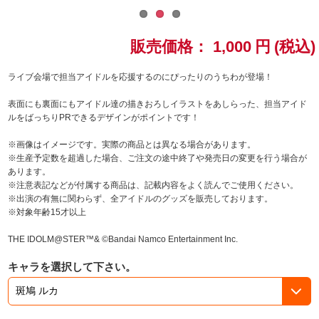
ドラゴンボール
販売価格：
1,000
円
(税込)
ラブライブ！シリーズ
ライブ会場で担当アイドルを応援するのにぴったりのうちわが登場！
ラブライブ！
表面にも裏面にもアイドル達の描きおろしイラストをあしらった、担当アイド
ルをばっちりPRできるデザインがポイントです！
ラブライブ！サンシャイン‼
※画像はイメージです。実際の商品とは異なる場合があります。
※生産予定数を超過した場合、ご注文の途中終了や発売日の変更を行う場合が
ラブライブ！虹ヶ咲学園スクールアイドル同好会
あります。
※注意表記などが付属する商品は、記載内容をよく読んでご使用ください。
ラブライブ！スーパースター!!
※出演の有無に関わらず、全アイドルのグッズを販売しております。
※対象年齢15才以上
アイドリッシュセブン
THE IDOLM@STER™& ©Bandai Namco Entertainment Inc.
モフモフパレード
キャラを選択して下さい。